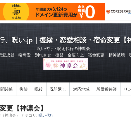
行、呪い.jp｜復縁・恋愛相談・宿命変更【
呪い代行・呪術代行の神凛会。
恋愛成就・略奪愛・別れさせ・復讐・金運向上・宿命変更・精神破壊・
人間関係
復讐
呪殺
呪詛返し
対応地域
所属祈祷師
リ
変更【神凛会】
季（神凛会）
カテゴリ:
呪い代行