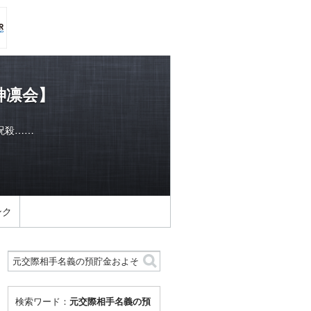
神凛会】
呪殺……
ンク
検索ワード：
元交際相手名義の預