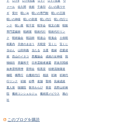
ド
ロト6
ロト6当選
ロト7
ロト7当選
ヴ
ァール
佐久間
依頼
千条印
占いの黒ウサ
ギ
受付
呪い.jp
呪いの専門館
呪いの王国
呪いの神様
呪いの部屋
呪い代行
呪い代行リ
ンク
呪い屋
呪千堂
呪学会
呪文の館
呪殺
専門霊媒師
呪縛屋
呪術代行
呪術代行リン
ク
呪術協会
呪詛師
呪道山
呪鬼会
土俗呪
術案内
天使のまほう
天呪堂
宝くじ
宝くじ
当せん
山田和義
当たる
当選
復縁
恋愛成
就
恐山のイタコ
悪魔協会
成就の女神様
我
独槙坊
斉藤和子
日本霊能者連盟
昇抜天閲感
如来雲明再憎
晋明会
暗黒堂
桔梗流陰陽道
極呪
橘尊行
白魔術代行
相談
祈祷
祈祷代
行リンク
祈願
紗季
老舗
聖鳴
良縁成就
藁人形
陰陽院
餅月わらび
香苗
高野山祈祷
院
魔術コンシェルジュ
魔術団メビウス
鴉の
社
このブログを購読