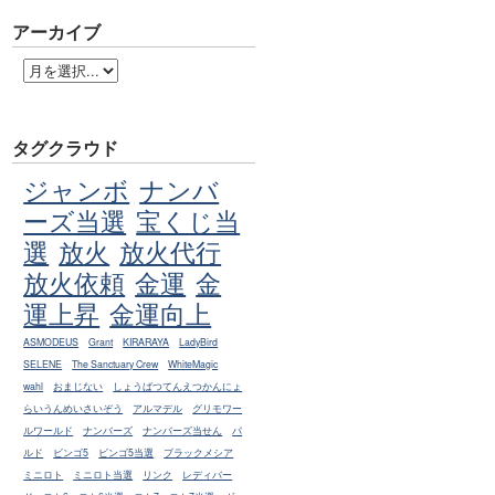
アーカイブ
タグクラウド
ジャンボ
ナンバ
ーズ当選
宝くじ当
選
放火
放火代行
放火依頼
金運
金
運上昇
金運向上
ASMODEUS
Grant
KIRARAYA
LadyBird
SELENE
The Sanctuary Crew
WhiteMagic
wahl
おまじない
しょうばつてんえつかんにょ
らいうんめいさいぞう
アルマデル
グリモワー
ルワールド
ナンバーズ
ナンバーズ当せん
バ
ルド
ビンゴ5
ビンゴ5当選
ブラックメシア
ミニロト
ミニロト当選
リンク
レディバー