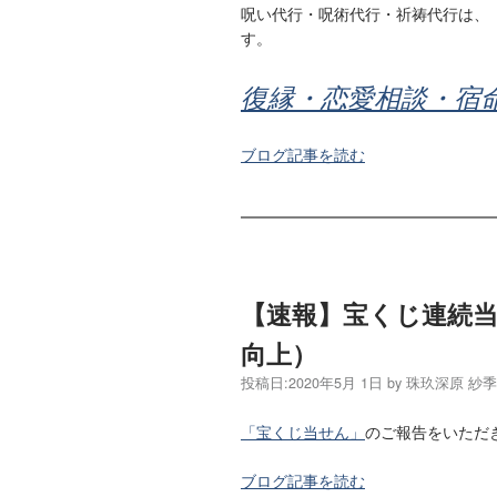
呪い代行・呪術代行・祈祷代行は、
す。
復縁・恋愛相談・宿
ブログ記事を読む
【速報】宝くじ連続
向上）
投稿日:
2020年5月 1日
by
珠玖深原 紗
「宝くじ当せん」
のご報告をいただ
ブログ記事を読む