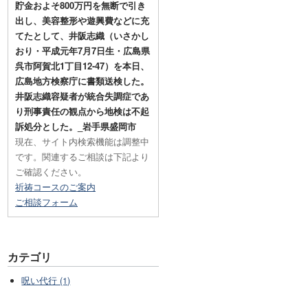
貯金およそ800万円を無断で引き
出し、美容整形や遊興費などに充
てたとして、井阪志織（いさかし
おり・平成元年7月7日生・広島県
呉市阿賀北1丁目12-47）を本日、
広島地方検察庁に書類送検した。
井阪志織容疑者が統合失調症であ
り刑事責任の観点から地検は不起
訴処分とした。_岩手県盛岡市
現在、サイト内検索機能は調整中
です。関連するご相談は下記より
ご確認ください。
祈祷コースのご案内
ご相談フォーム
カテゴリ
呪い代行 (1)