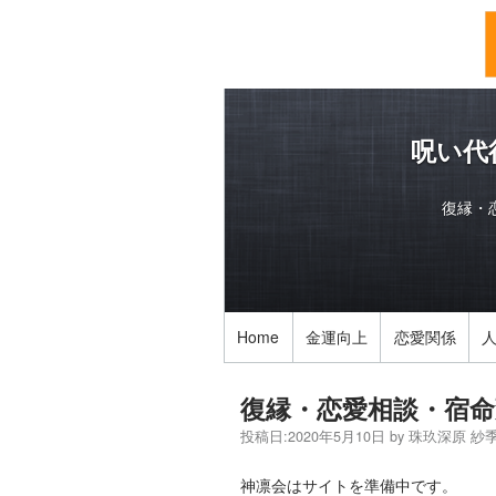
呪い代
復縁・
Home
金運向上
恋愛関係
復縁・恋愛相談・宿命
投稿日:
2020年5月10日
by
珠玖深原 紗
神凛会はサイトを準備中です。