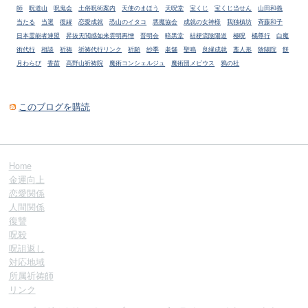
師
呪道山
呪鬼会
土俗呪術案内
天使のまほう
天呪堂
宝くじ
宝くじ当せん
山田和義
当たる
当選
復縁
恋愛成就
恐山のイタコ
悪魔協会
成就の女神様
我独槙坊
斉藤和子
日本霊能者連盟
昇抜天閲感如来雲明再憎
晋明会
暗黒堂
桔梗流陰陽道
極呪
橘尊行
白魔
術代行
相談
祈祷
祈祷代行リンク
祈願
紗季
老舗
聖鳴
良縁成就
藁人形
陰陽院
餅
月わらび
香苗
高野山祈祷院
魔術コンシェルジュ
魔術団メビウス
鴉の社
このブログを購読
Home
金運向上
恋愛関係
人間関係
復讐
呪殺
呪詛返し
対応地域
所属祈祷師
リンク