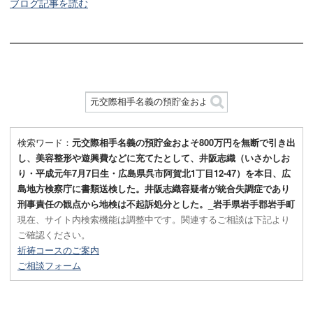
ブログ記事を読む
検索ワード：
元交際相手名義の預貯金およそ800万円を無断で引き出
し、美容整形や遊興費などに充てたとして、井阪志織（いさかしお
り・平成元年7月7日生・広島県呉市阿賀北1丁目12-47）を本日、広
島地方検察庁に書類送検した。井阪志織容疑者が統合失調症であり
刑事責任の観点から地検は不起訴処分とした。_岩手県岩手郡岩手町
現在、サイト内検索機能は調整中です。関連するご相談は下記より
ご確認ください。
祈祷コースのご案内
ご相談フォーム