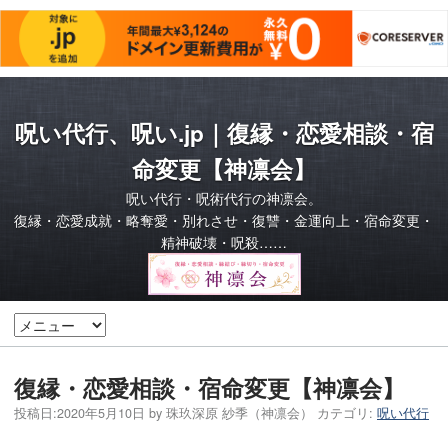
呪い代行、呪い.jp｜復縁・恋愛相談・宿
命変更【神凛会】
呪い代行・呪術代行の神凛会。
復縁・恋愛成就・略奪愛・別れさせ・復讐・金運向上・宿命変更・
精神破壊・呪殺……
復縁・恋愛相談・宿命変更【神凛会】
投稿日:
2020年5月10日
by
珠玖深原 紗季（神凛会）
カテゴリ:
呪い代行