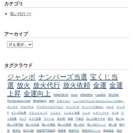
カテゴリ
呪い代行 (1)
アーカイブ
タグクラウド
ジャンボ
ナンバーズ当選
宝くじ当
選
放火
放火代行
放火依頼
金運
金運
上昇
金運向上
ASMODEUS
Grant
KIRARAYA
LadyBird
SELENE
The Sanctuary Crew
WhiteMagic
wahl
おまじない
しょうばつてんえつかんにょらいうんめい
さいぞう
アルマデル
グリモワールワールド
ナンバーズ
ナンバーズ当せん
バルド
ビンゴ
5
ビンゴ5当選
ブラックメシア
ミニロト
ミニロト当選
リンク
レディバード
ロト6
ロ
ト6当選
ロト7
ロト7当選
ヴァール
佐久間
依頼
千条印
占いの黒ウサギ
受付
呪い.jp
呪いの専門館
呪いの王国
呪いの神様
呪いの部屋
呪い代行
呪い代行リンク
呪い屋
呪千
堂
呪学会
呪文の館
呪殺専門霊媒師
呪縛屋
呪術代行
呪術代行リンク
呪術協会
呪詛