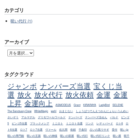
カテゴリ
呪い代行 (1)
アーカイブ
タグクラウド
ジャンボ
ナンバーズ当選
宝くじ当
選
放火
放火代行
放火依頼
金運
金運
上昇
金運向上
ASMODEUS
Grant
KIRARAYA
LadyBird
SELENE
The Sanctuary Crew
WhiteMagic
wahl
おまじない
しょうばつてんえつかんにょらいうんめい
さいぞう
アルマデル
グリモワールワールド
ナンバーズ
ナンバーズ当せん
バルド
ビンゴ
5
ビンゴ5当選
ブラックメシア
ミニロト
ミニロト当選
リンク
レディバード
ロト6
ロ
ト6当選
ロト7
ロト7当選
ヴァール
佐久間
依頼
千条印
占いの黒ウサギ
受付
呪い.jp
呪いの専門館
呪いの王国
呪いの神様
呪いの部屋
呪い代行
呪い代行リンク
呪い屋
呪千