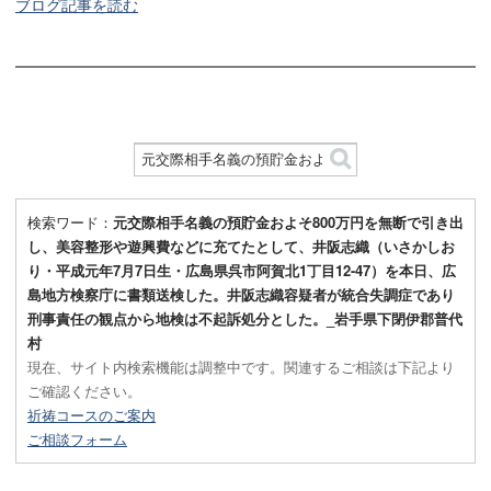
ブログ記事を読む
検索ワード：
元交際相手名義の預貯金およそ800万円を無断で引き出
し、美容整形や遊興費などに充てたとして、井阪志織（いさかしお
り・平成元年7月7日生・広島県呉市阿賀北1丁目12-47）を本日、広
島地方検察庁に書類送検した。井阪志織容疑者が統合失調症であり
刑事責任の観点から地検は不起訴処分とした。_岩手県下閉伊郡普代
村
現在、サイト内検索機能は調整中です。関連するご相談は下記より
ご確認ください。
祈祷コースのご案内
ご相談フォーム