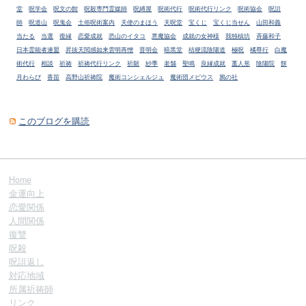
堂
呪学会
呪文の館
呪殺専門霊媒師
呪縛屋
呪術代行
呪術代行リンク
呪術協会
呪詛
師
呪道山
呪鬼会
土俗呪術案内
天使のまほう
天呪堂
宝くじ
宝くじ当せん
山田和義
当たる
当選
復縁
恋愛成就
恐山のイタコ
悪魔協会
成就の女神様
我独槙坊
斉藤和子
日本霊能者連盟
昇抜天閲感如来雲明再憎
晋明会
暗黒堂
桔梗流陰陽道
極呪
橘尊行
白魔
術代行
相談
祈祷
祈祷代行リンク
祈願
紗季
老舗
聖鳴
良縁成就
藁人形
陰陽院
餅
月わらび
香苗
高野山祈祷院
魔術コンシェルジュ
魔術団メビウス
鴉の社
このブログを購読
Home
金運向上
恋愛関係
人間関係
復讐
呪殺
呪詛返し
対応地域
所属祈祷師
リンク