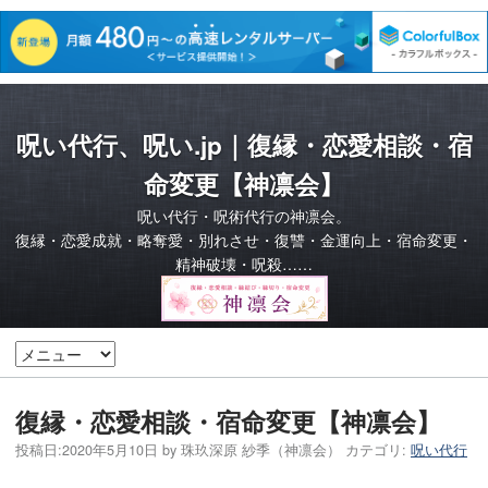
呪い代行、呪い.jp｜復縁・恋愛相談・宿
命変更【神凛会】
呪い代行・呪術代行の神凛会。
復縁・恋愛成就・略奪愛・別れさせ・復讐・金運向上・宿命変更・
精神破壊・呪殺……
復縁・恋愛相談・宿命変更【神凛会】
投稿日:
2020年5月10日
by
珠玖深原 紗季（神凛会）
カテゴリ:
呪い代行