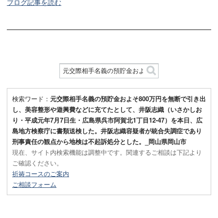
ブログ記事を読む
検索ワード：
元交際相手名義の預貯金およそ800万円を無断で引き出
し、美容整形や遊興費などに充てたとして、井阪志織（いさかしお
り・平成元年7月7日生・広島県呉市阿賀北1丁目12-47）を本日、広
島地方検察庁に書類送検した。井阪志織容疑者が統合失調症であり
刑事責任の観点から地検は不起訴処分とした。_岡山県岡山市
現在、サイト内検索機能は調整中です。関連するご相談は下記より
ご確認ください。
祈祷コースのご案内
ご相談フォーム