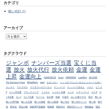
カテゴリ
呪い代行 (1)
アーカイブ
タグクラウド
ジャンボ
ナンバーズ当選
宝くじ当
選
放火
放火代行
放火依頼
金運
金運
上昇
金運向上
ASMODEUS
Grant
KIRARAYA
LadyBird
SELENE
The Sanctuary Crew
WhiteMagic
wahl
おまじない
しょうばつてんえつかんにょらいうんめい
さいぞう
アルマデル
グリモワールワールド
ナンバーズ
ナンバーズ当せん
バルド
ビンゴ
5
ビンゴ5当選
ブラックメシア
ミニロト
ミニロト当選
リンク
レディバード
ロト6
ロ
ト6当選
ロト7
ロト7当選
ヴァール
佐久間
依頼
千条印
占いの黒ウサギ
受付
呪い.jp
呪いの専門館
呪いの王国
呪いの神様
呪いの部屋
呪い代行
呪い代行リンク
呪い屋
呪千
堂
呪学会
呪文の館
呪殺専門霊媒師
呪縛屋
呪術代行
呪術代行リンク
呪術協会
呪詛