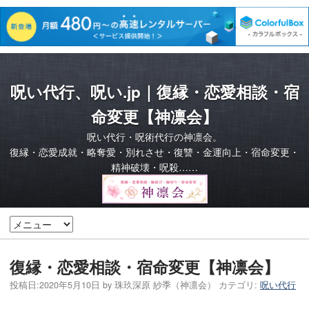
呪い代行、呪い.jp｜復縁・恋愛相談・宿
命変更【神凛会】
呪い代行・呪術代行の神凛会。
復縁・恋愛成就・略奪愛・別れさせ・復讐・金運向上・宿命変更・
精神破壊・呪殺……
復縁・恋愛相談・宿命変更【神凛会】
投稿日:
2020年5月10日
by
珠玖深原 紗季（神凛会）
カテゴリ:
呪い代行