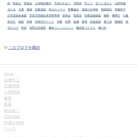
師
呪道山
呪鬼会
土俗呪術案内
天使のまほう
天呪堂
宝くじ
宝くじ当せん
山田和義
当たる
当選
復縁
恋愛成就
恐山のイタコ
悪魔協会
成就の女神様
我独槙坊
斉藤和子
日本霊能者連盟
昇抜天閲感如来雲明再憎
晋明会
暗黒堂
桔梗流陰陽道
極呪
橘尊行
白魔
術代行
相談
祈祷
祈祷代行リンク
祈願
紗季
老舗
聖鳴
良縁成就
藁人形
陰陽院
餅
月わらび
香苗
高野山祈祷院
魔術コンシェルジュ
魔術団メビウス
鴉の社
このブログを購読
Home
金運向上
恋愛関係
人間関係
復讐
呪殺
呪詛返し
対応地域
所属祈祷師
リンク