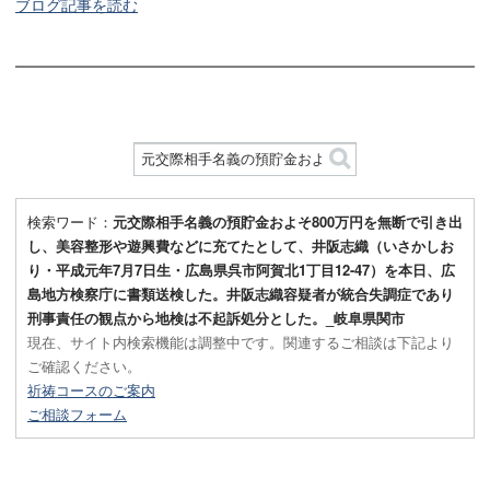
ブログ記事を読む
検索ワード：
元交際相手名義の預貯金およそ800万円を無断で引き出
し、美容整形や遊興費などに充てたとして、井阪志織（いさかしお
り・平成元年7月7日生・広島県呉市阿賀北1丁目12-47）を本日、広
島地方検察庁に書類送検した。井阪志織容疑者が統合失調症であり
刑事責任の観点から地検は不起訴処分とした。_岐阜県関市
現在、サイト内検索機能は調整中です。関連するご相談は下記より
ご確認ください。
祈祷コースのご案内
ご相談フォーム