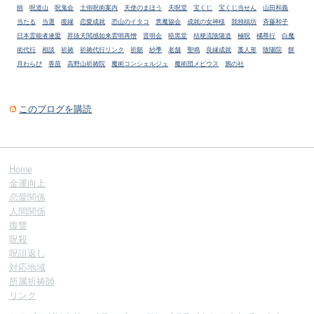
師
呪道山
呪鬼会
土俗呪術案内
天使のまほう
天呪堂
宝くじ
宝くじ当せん
山田和義
当たる
当選
復縁
恋愛成就
恐山のイタコ
悪魔協会
成就の女神様
我独槙坊
斉藤和子
日本霊能者連盟
昇抜天閲感如来雲明再憎
晋明会
暗黒堂
桔梗流陰陽道
極呪
橘尊行
白魔
術代行
相談
祈祷
祈祷代行リンク
祈願
紗季
老舗
聖鳴
良縁成就
藁人形
陰陽院
餅
月わらび
香苗
高野山祈祷院
魔術コンシェルジュ
魔術団メビウス
鴉の社
このブログを購読
Home
金運向上
恋愛関係
人間関係
復讐
呪殺
呪詛返し
対応地域
所属祈祷師
リンク