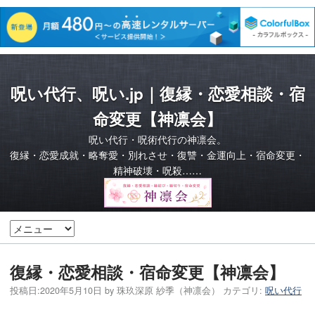
呪い代行、呪い.jp｜復縁・恋愛相談・宿
命変更【神凛会】
呪い代行・呪術代行の神凛会。
復縁・恋愛成就・略奪愛・別れさせ・復讐・金運向上・宿命変更・
精神破壊・呪殺……
復縁・恋愛相談・宿命変更【神凛会】
投稿日:
2020年5月10日
by
珠玖深原 紗季（神凛会）
カテゴリ:
呪い代行