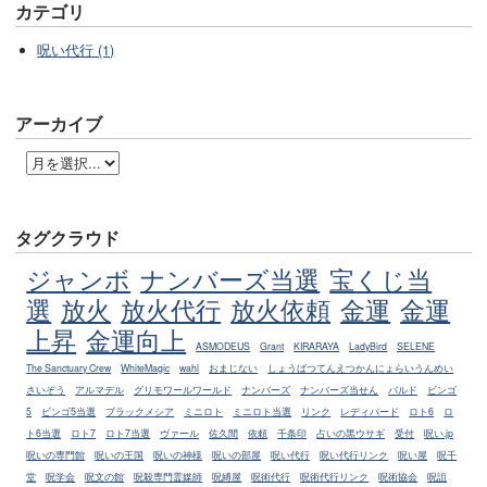
カテゴリ
呪い代行 (1)
アーカイブ
タグクラウド
ジャンボ
ナンバーズ当選
宝くじ当
選
放火
放火代行
放火依頼
金運
金運
上昇
金運向上
ASMODEUS
Grant
KIRARAYA
LadyBird
SELENE
The Sanctuary Crew
WhiteMagic
wahl
おまじない
しょうばつてんえつかんにょらいうんめい
さいぞう
アルマデル
グリモワールワールド
ナンバーズ
ナンバーズ当せん
バルド
ビンゴ
5
ビンゴ5当選
ブラックメシア
ミニロト
ミニロト当選
リンク
レディバード
ロト6
ロ
ト6当選
ロト7
ロト7当選
ヴァール
佐久間
依頼
千条印
占いの黒ウサギ
受付
呪い.jp
呪いの専門館
呪いの王国
呪いの神様
呪いの部屋
呪い代行
呪い代行リンク
呪い屋
呪千
堂
呪学会
呪文の館
呪殺専門霊媒師
呪縛屋
呪術代行
呪術代行リンク
呪術協会
呪詛