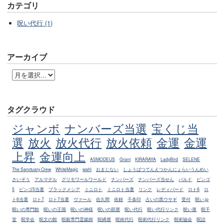
カテゴリ
呪い代行 (1)
アーカイブ
タグクラウド
ジャンボ
ナンバーズ当選
宝くじ当
選
放火
放火代行
放火依頼
金運
金運
上昇
金運向上
ASMODEUS
Grant
KIRARAYA
LadyBird
SELENE
The Sanctuary Crew
WhiteMagic
wahl
おまじない
しょうばつてんえつかんにょらいうんめい
さいぞう
アルマデル
グリモワールワールド
ナンバーズ
ナンバーズ当せん
バルド
ビンゴ
5
ビンゴ5当選
ブラックメシア
ミニロト
ミニロト当選
リンク
レディバード
ロト6
ロ
ト6当選
ロト7
ロト7当選
ヴァール
佐久間
依頼
千条印
占いの黒ウサギ
受付
呪い.jp
呪いの専門館
呪いの王国
呪いの神様
呪いの部屋
呪い代行
呪い代行リンク
呪い屋
呪千
堂
呪学会
呪文の館
呪殺専門霊媒師
呪縛屋
呪術代行
呪術代行リンク
呪術協会
呪詛