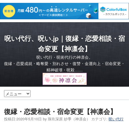
呪い代行、呪い.jp｜復縁・恋愛相談・宿
命変更【神凛会】
呪い代行・呪術代行の神凛会。
復縁・恋愛成就・略奪愛・別れさせ・復讐・金運向上・宿命変更・
精神破壊・呪殺……
復縁・恋愛相談・宿命変更【神凛会】
投稿日:
2020年5月10日
by
珠玖深原 紗季（神凛会）
カテゴリ:
呪い代行