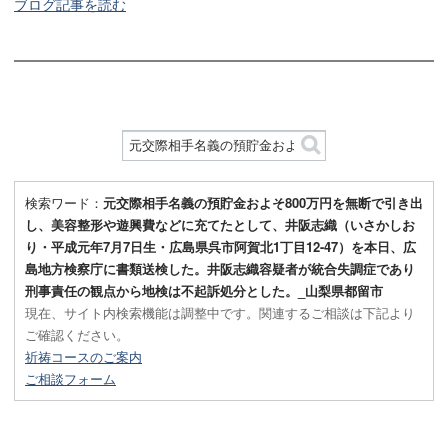
ブログ記事を読む
検索ワード：
元交際相手名義の預貯金およそ800万円を無断で引き出
し、美容整形や遊興費などに充てたとして、井阪志織（いさかしお
り・平成元年7月7日生・広島県呉市阿賀北1丁目12-47）を本日、広
島地方検察庁に書類送検した。井阪志織容疑者が統合失調症であり
刑事責任の観点から地検は不起訴処分とした。_山梨県都留市
現在、サイト内検索機能は調整中です。関連するご相談は下記より
ご確認ください。
祈祷コースのご案内
ご相談フォーム