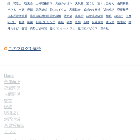
師
呪道山
呪鬼会
土俗呪術案内
天使のまほう
天呪堂
宝くじ
宝くじ当せん
山田和義
当たる
当選
復縁
恋愛成就
恐山のイタコ
悪魔協会
成就の女神様
我独槙坊
斉藤和子
日本霊能者連盟
昇抜天閲感如来雲明再憎
晋明会
暗黒堂
桔梗流陰陽道
極呪
橘尊行
白魔
術代行
相談
祈祷
祈祷代行リンク
祈願
紗季
老舗
聖鳴
良縁成就
藁人形
陰陽院
餅
月わらび
香苗
高野山祈祷院
魔術コンシェルジュ
魔術団メビウス
鴉の社
このブログを購読
Home
金運向上
恋愛関係
人間関係
復讐
呪殺
呪詛返し
対応地域
所属祈祷師
リンク