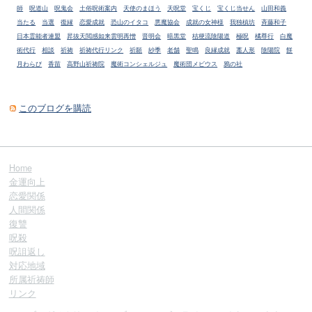
師
呪道山
呪鬼会
土俗呪術案内
天使のまほう
天呪堂
宝くじ
宝くじ当せん
山田和義
当たる
当選
復縁
恋愛成就
恐山のイタコ
悪魔協会
成就の女神様
我独槙坊
斉藤和子
日本霊能者連盟
昇抜天閲感如来雲明再憎
晋明会
暗黒堂
桔梗流陰陽道
極呪
橘尊行
白魔
術代行
相談
祈祷
祈祷代行リンク
祈願
紗季
老舗
聖鳴
良縁成就
藁人形
陰陽院
餅
月わらび
香苗
高野山祈祷院
魔術コンシェルジュ
魔術団メビウス
鴉の社
このブログを購読
Home
金運向上
恋愛関係
人間関係
復讐
呪殺
呪詛返し
対応地域
所属祈祷師
リンク