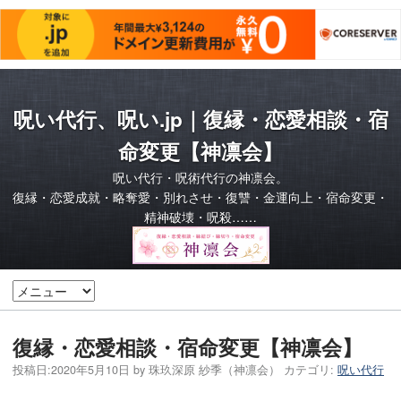
呪い代行、呪い.jp｜復縁・恋愛相談・宿
命変更【神凛会】
呪い代行・呪術代行の神凛会。
復縁・恋愛成就・略奪愛・別れさせ・復讐・金運向上・宿命変更・
精神破壊・呪殺……
復縁・恋愛相談・宿命変更【神凛会】
投稿日:
2020年5月10日
by
珠玖深原 紗季（神凛会）
カテゴリ:
呪い代行