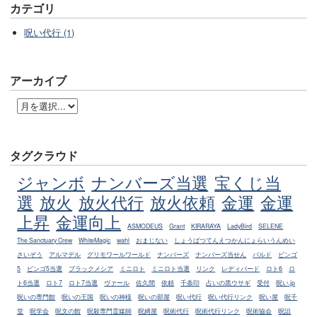
カテゴリ
呪い代行 (1)
アーカイブ
タグクラウド
ジャンボ
ナンバーズ当選
宝くじ当
選
放火
放火代行
放火依頼
金運
金運
上昇
金運向上
ASMODEUS
Grant
KIRARAYA
LadyBird
SELENE
The Sanctuary Crew
WhiteMagic
wahl
おまじない
しょうばつてんえつかんにょらいうんめい
さいぞう
アルマデル
グリモワールワールド
ナンバーズ
ナンバーズ当せん
バルド
ビンゴ
5
ビンゴ5当選
ブラックメシア
ミニロト
ミニロト当選
リンク
レディバード
ロト6
ロ
ト6当選
ロト7
ロト7当選
ヴァール
佐久間
依頼
千条印
占いの黒ウサギ
受付
呪い.jp
呪いの専門館
呪いの王国
呪いの神様
呪いの部屋
呪い代行
呪い代行リンク
呪い屋
呪千
堂
呪学会
呪文の館
呪殺専門霊媒師
呪縛屋
呪術代行
呪術代行リンク
呪術協会
呪詛