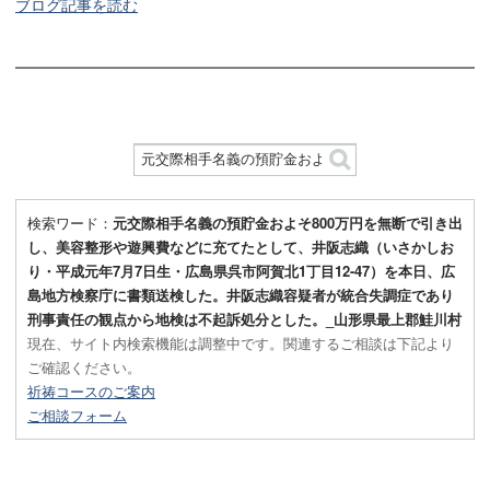
ブログ記事を読む
検索ワード：
元交際相手名義の預貯金およそ800万円を無断で引き出
し、美容整形や遊興費などに充てたとして、井阪志織（いさかしお
り・平成元年7月7日生・広島県呉市阿賀北1丁目12-47）を本日、広
島地方検察庁に書類送検した。井阪志織容疑者が統合失調症であり
刑事責任の観点から地検は不起訴処分とした。_山形県最上郡鮭川村
現在、サイト内検索機能は調整中です。関連するご相談は下記より
ご確認ください。
祈祷コースのご案内
ご相談フォーム