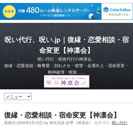
呪い代行、呪い.jp｜復縁・恋愛相談・宿
命変更【神凛会】
呪い代行・呪術代行の神凛会。
復縁・恋愛成就・略奪愛・別れさせ・復讐・金運向上・宿命変更・
精神破壊・呪殺……
復縁・恋愛相談・宿命変更【神凛会】
投稿日:
2020年5月10日
by
珠玖深原 紗季（神凛会）
カテゴリ:
呪い代行