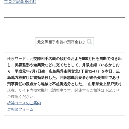
ブログ記事を読む
検索ワード：
元交際相手名義の預貯金およそ800万円を無断で引き出
し、美容整形や遊興費などに充てたとして、井阪志織（いさかしお
り・平成元年7月7日生・広島県呉市阿賀北1丁目12-47）を本日、広
島地方検察庁に書類送検した。井阪志織容疑者が統合失調症であり
刑事責任の観点から地検は不起訴処分とした。_山形県最上郡戸沢村
現在、サイト内検索機能は調整中です。関連するご相談は下記より
ご確認ください。
祈祷コースのご案内
ご相談フォーム