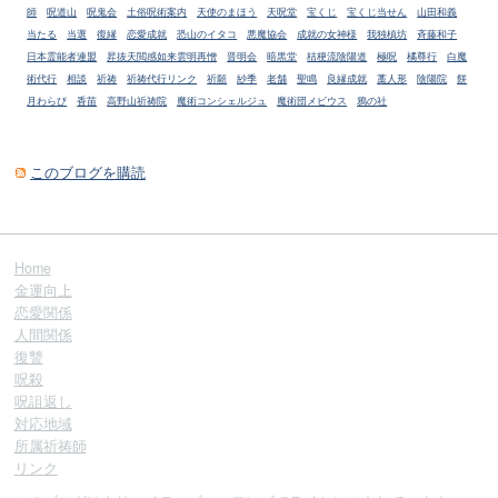
師
呪道山
呪鬼会
土俗呪術案内
天使のまほう
天呪堂
宝くじ
宝くじ当せん
山田和義
当たる
当選
復縁
恋愛成就
恐山のイタコ
悪魔協会
成就の女神様
我独槙坊
斉藤和子
日本霊能者連盟
昇抜天閲感如来雲明再憎
晋明会
暗黒堂
桔梗流陰陽道
極呪
橘尊行
白魔
術代行
相談
祈祷
祈祷代行リンク
祈願
紗季
老舗
聖鳴
良縁成就
藁人形
陰陽院
餅
月わらび
香苗
高野山祈祷院
魔術コンシェルジュ
魔術団メビウス
鴉の社
このブログを購読
Home
金運向上
恋愛関係
人間関係
復讐
呪殺
呪詛返し
対応地域
所属祈祷師
リンク