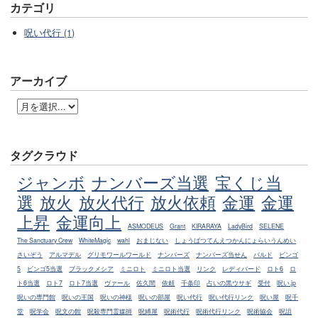
カテゴリ
呪い代行 (1)
アーカイブ
タグクラウド
ジャンボ
ナンバーズ当選
宝くじ当
選
放火
放火代行
放火依頼
金運
金運
上昇
金運向上
ASMODEUS
Grant
KIRARAYA
LadyBird
SELENE
The Sanctuary Crew
WhiteMagic
wahl
おまじない
しょうばつてんえつかんにょらいうんめい
さいぞう
アルマデル
グリモワールワールド
ナンバーズ
ナンバーズ当せん
バルド
ビンゴ
5
ビンゴ5当選
ブラックメシア
ミニロト
ミニロト当選
リンク
レディバード
ロト6
ロ
ト6当選
ロト7
ロト7当選
ヴァール
佐久間
依頼
千条印
占いの黒ウサギ
受付
呪い.jp
呪いの専門館
呪いの王国
呪いの神様
呪いの部屋
呪い代行
呪い代行リンク
呪い屋
呪千
堂
呪学会
呪文の館
呪殺専門霊媒師
呪縛屋
呪術代行
呪術代行リンク
呪術協会
呪詛