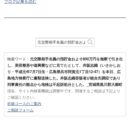
ブログ記事を読む
検索ワード：
元交際相手名義の預貯金およそ800万円を無断で引き出
し、美容整形や遊興費などに充てたとして、井阪志織（いさかしお
り・平成元年7月7日生・広島県呉市阿賀北1丁目12-47）を本日、広
島地方検察庁に書類送検した。井阪志織容疑者が統合失調症であり
刑事責任の観点から地検は不起訴処分とした。_宮城県黒川郡大郷町
現在、サイト内検索機能は調整中です。関連するご相談は下記より
ご確認ください。
祈祷コースのご案内
ご相談フォーム