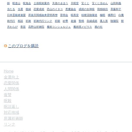
師
呪道山
呪鬼会
土俗呪術案内
天使のまほう
天呪堂
宝くじ
宝くじ当せん
山田和義
当たる
当選
復縁
恋愛成就
恐山のイタコ
悪魔協会
成就の女神様
我独槙坊
斉藤和子
日本霊能者連盟
昇抜天閲感如来雲明再憎
晋明会
暗黒堂
桔梗流陰陽道
極呪
橘尊行
白魔
術代行
相談
祈祷
祈祷代行リンク
祈願
紗季
老舗
聖鳴
良縁成就
藁人形
陰陽院
餅
月わらび
香苗
高野山祈祷院
魔術コンシェルジュ
魔術団メビウス
鴉の社
このブログを購読
Home
金運向上
恋愛関係
人間関係
復讐
呪殺
呪詛返し
対応地域
所属祈祷師
リンク