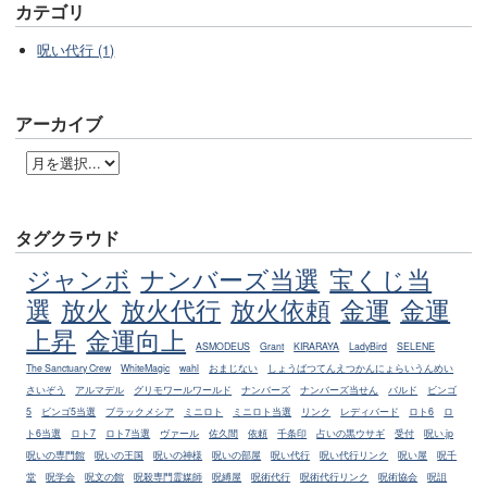
カテゴリ
呪い代行 (1)
アーカイブ
タグクラウド
ジャンボ
ナンバーズ当選
宝くじ当
選
放火
放火代行
放火依頼
金運
金運
上昇
金運向上
ASMODEUS
Grant
KIRARAYA
LadyBird
SELENE
The Sanctuary Crew
WhiteMagic
wahl
おまじない
しょうばつてんえつかんにょらいうんめい
さいぞう
アルマデル
グリモワールワールド
ナンバーズ
ナンバーズ当せん
バルド
ビンゴ
5
ビンゴ5当選
ブラックメシア
ミニロト
ミニロト当選
リンク
レディバード
ロト6
ロ
ト6当選
ロト7
ロト7当選
ヴァール
佐久間
依頼
千条印
占いの黒ウサギ
受付
呪い.jp
呪いの専門館
呪いの王国
呪いの神様
呪いの部屋
呪い代行
呪い代行リンク
呪い屋
呪千
堂
呪学会
呪文の館
呪殺専門霊媒師
呪縛屋
呪術代行
呪術代行リンク
呪術協会
呪詛