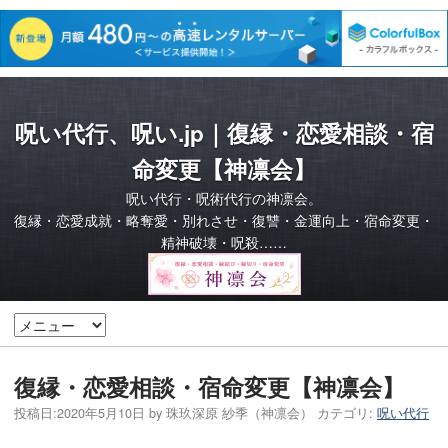
呪い代行、呪い.jp｜復縁・恋愛相談・宿
命変更【神凛会】
呪い代行・呪術代行の神凛会。
復縁・恋愛成就・略奪愛・別れさせ・復讐・金運向上・宿命変更・
精神破壊・呪殺……
復縁・恋愛相談・宿命変更【神凛会】
投稿日:
2020年5月10日
by
珠玖深原 紗季（神凛会）
カテゴリ:
呪い代行