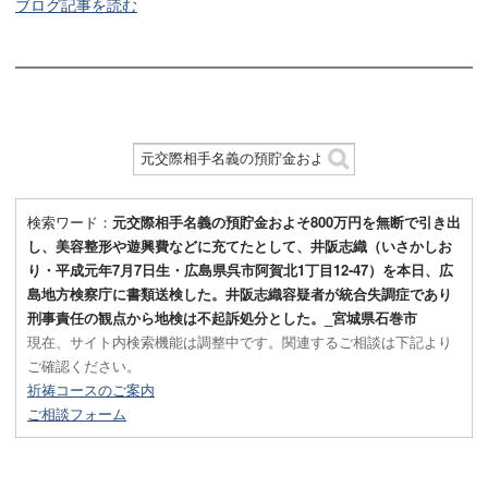
ブログ記事を読む
検索ワード：
元交際相手名義の預貯金およそ800万円を無断で引き出
し、美容整形や遊興費などに充てたとして、井阪志織（いさかしお
り・平成元年7月7日生・広島県呉市阿賀北1丁目12-47）を本日、広
島地方検察庁に書類送検した。井阪志織容疑者が統合失調症であり
刑事責任の観点から地検は不起訴処分とした。_宮城県石巻市
現在、サイト内検索機能は調整中です。関連するご相談は下記より
ご確認ください。
祈祷コースのご案内
ご相談フォーム