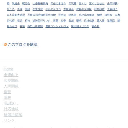
師
呪道山
呪鬼会
土俗呪術案内
天使のまほう
天呪堂
宝くじ
宝くじ当せん
山田和義
当たる
当選
復縁
恋愛成就
恐山のイタコ
悪魔協会
成就の女神様
我独槙坊
斉藤和子
日本霊能者連盟
昇抜天閲感如来雲明再憎
晋明会
暗黒堂
桔梗流陰陽道
極呪
橘尊行
白魔
術代行
相談
祈祷
祈祷代行リンク
祈願
紗季
老舗
聖鳴
良縁成就
藁人形
陰陽院
餅
月わらび
香苗
高野山祈祷院
魔術コンシェルジュ
魔術団メビウス
鴉の社
このブログを購読
Home
金運向上
恋愛関係
人間関係
復讐
呪殺
呪詛返し
対応地域
所属祈祷師
リンク