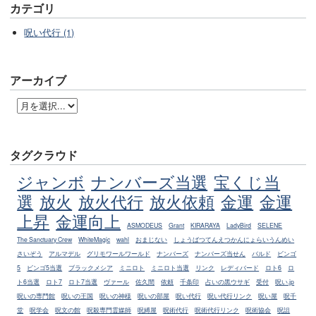
カテゴリ
呪い代行 (1)
アーカイブ
タグクラウド
ジャンボ
ナンバーズ当選
宝くじ当
選
放火
放火代行
放火依頼
金運
金運
上昇
金運向上
ASMODEUS
Grant
KIRARAYA
LadyBird
SELENE
The Sanctuary Crew
WhiteMagic
wahl
おまじない
しょうばつてんえつかんにょらいうんめい
さいぞう
アルマデル
グリモワールワールド
ナンバーズ
ナンバーズ当せん
バルド
ビンゴ
5
ビンゴ5当選
ブラックメシア
ミニロト
ミニロト当選
リンク
レディバード
ロト6
ロ
ト6当選
ロト7
ロト7当選
ヴァール
佐久間
依頼
千条印
占いの黒ウサギ
受付
呪い.jp
呪いの専門館
呪いの王国
呪いの神様
呪いの部屋
呪い代行
呪い代行リンク
呪い屋
呪千
堂
呪学会
呪文の館
呪殺専門霊媒師
呪縛屋
呪術代行
呪術代行リンク
呪術協会
呪詛