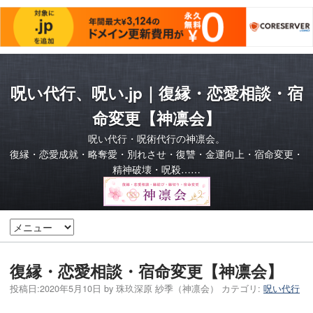
呪い代行、呪い.jp｜復縁・恋愛相談・宿
命変更【神凛会】
呪い代行・呪術代行の神凛会。
復縁・恋愛成就・略奪愛・別れさせ・復讐・金運向上・宿命変更・
精神破壊・呪殺……
復縁・恋愛相談・宿命変更【神凛会】
投稿日:
2020年5月10日
by
珠玖深原 紗季（神凛会）
カテゴリ:
呪い代行