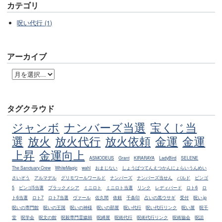
カテゴリ
呪い代行 (1)
アーカイブ
タグクラウド
ジャンボ
ナンバーズ当選
宝くじ当
選
放火
放火代行
放火依頼
金運
金運
上昇
金運向上
ASMODEUS
Grant
KIRARAYA
LadyBird
SELENE
The Sanctuary Crew
WhiteMagic
wahl
おまじない
しょうばつてんえつかんにょらいうんめい
さいぞう
アルマデル
グリモワールワールド
ナンバーズ
ナンバーズ当せん
バルド
ビンゴ
5
ビンゴ5当選
ブラックメシア
ミニロト
ミニロト当選
リンク
レディバード
ロト6
ロ
ト6当選
ロト7
ロト7当選
ヴァール
佐久間
依頼
千条印
占いの黒ウサギ
受付
呪い.jp
呪いの専門館
呪いの王国
呪いの神様
呪いの部屋
呪い代行
呪い代行リンク
呪い屋
呪千
堂
呪学会
呪文の館
呪殺専門霊媒師
呪縛屋
呪術代行
呪術代行リンク
呪術協会
呪詛