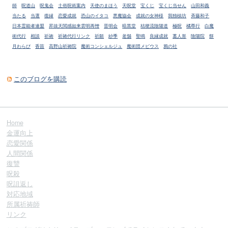
師
呪道山
呪鬼会
土俗呪術案内
天使のまほう
天呪堂
宝くじ
宝くじ当せん
山田和義
当たる
当選
復縁
恋愛成就
恐山のイタコ
悪魔協会
成就の女神様
我独槙坊
斉藤和子
日本霊能者連盟
昇抜天閲感如来雲明再憎
晋明会
暗黒堂
桔梗流陰陽道
極呪
橘尊行
白魔
術代行
相談
祈祷
祈祷代行リンク
祈願
紗季
老舗
聖鳴
良縁成就
藁人形
陰陽院
餅
月わらび
香苗
高野山祈祷院
魔術コンシェルジュ
魔術団メビウス
鴉の社
このブログを購読
Home
金運向上
恋愛関係
人間関係
復讐
呪殺
呪詛返し
対応地域
所属祈祷師
リンク