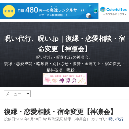
呪い代行、呪い.jp｜復縁・恋愛相談・宿
命変更【神凛会】
呪い代行・呪術代行の神凛会。
復縁・恋愛成就・略奪愛・別れさせ・復讐・金運向上・宿命変更・
精神破壊・呪殺……
復縁・恋愛相談・宿命変更【神凛会】
投稿日:
2020年5月10日
by
珠玖深原 紗季（神凛会）
カテゴリ:
呪い代行