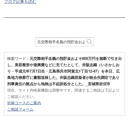
ブログ記事を読む
検索ワード：
元交際相手名義の預貯金およそ800万円を無断で引き出
し、美容整形や遊興費などに充てたとして、井阪志織（いさかしお
り・平成元年7月7日生・広島県呉市阿賀北1丁目12-47）を本日、広
島地方検察庁に書類送検した。井阪志織容疑者が統合失調症であり
刑事責任の観点から地検は不起訴処分とした。_宮城県岩沼市
現在、サイト内検索機能は調整中です。関連するご相談は下記より
ご確認ください。
祈祷コースのご案内
ご相談フォーム