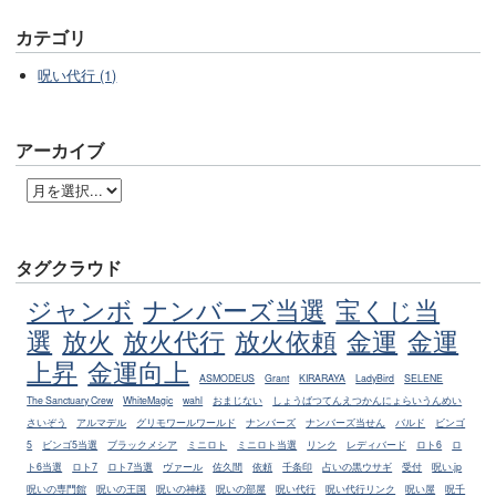
カテゴリ
呪い代行 (1)
アーカイブ
タグクラウド
ジャンボ
ナンバーズ当選
宝くじ当
選
放火
放火代行
放火依頼
金運
金運
上昇
金運向上
ASMODEUS
Grant
KIRARAYA
LadyBird
SELENE
The Sanctuary Crew
WhiteMagic
wahl
おまじない
しょうばつてんえつかんにょらいうんめい
さいぞう
アルマデル
グリモワールワールド
ナンバーズ
ナンバーズ当せん
バルド
ビンゴ
5
ビンゴ5当選
ブラックメシア
ミニロト
ミニロト当選
リンク
レディバード
ロト6
ロ
ト6当選
ロト7
ロト7当選
ヴァール
佐久間
依頼
千条印
占いの黒ウサギ
受付
呪い.jp
呪いの専門館
呪いの王国
呪いの神様
呪いの部屋
呪い代行
呪い代行リンク
呪い屋
呪千