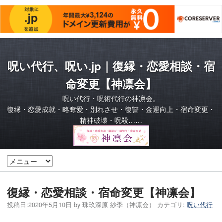
呪い代行、呪い.jp｜復縁・恋愛相談・宿
命変更【神凛会】
呪い代行・呪術代行の神凛会。
復縁・恋愛成就・略奪愛・別れさせ・復讐・金運向上・宿命変更・
精神破壊・呪殺……
復縁・恋愛相談・宿命変更【神凛会】
投稿日:
2020年5月10日
by
珠玖深原 紗季（神凛会）
カテゴリ:
呪い代行