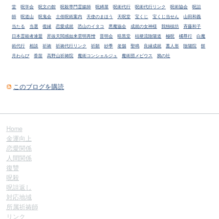
堂
呪学会
呪文の館
呪殺専門霊媒師
呪縛屋
呪術代行
呪術代行リンク
呪術協会
呪詛
師
呪道山
呪鬼会
土俗呪術案内
天使のまほう
天呪堂
宝くじ
宝くじ当せん
山田和義
当たる
当選
復縁
恋愛成就
恐山のイタコ
悪魔協会
成就の女神様
我独槙坊
斉藤和子
日本霊能者連盟
昇抜天閲感如来雲明再憎
晋明会
暗黒堂
桔梗流陰陽道
極呪
橘尊行
白魔
術代行
相談
祈祷
祈祷代行リンク
祈願
紗季
老舗
聖鳴
良縁成就
藁人形
陰陽院
餅
月わらび
香苗
高野山祈祷院
魔術コンシェルジュ
魔術団メビウス
鴉の社
このブログを購読
Home
金運向上
恋愛関係
人間関係
復讐
呪殺
呪詛返し
対応地域
所属祈祷師
リンク