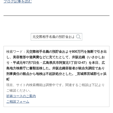
ブログ記事を読む
検索ワード：
元交際相手名義の預貯金およそ800万円を無断で引き出
し、美容整形や遊興費などに充てたとして、井阪志織（いさかしお
り・平成元年7月7日生・広島県呉市阿賀北1丁目12-47）を本日、広
島地方検察庁に書類送検した。井阪志織容疑者が統合失調症であり
刑事責任の観点から地検は不起訴処分とした。_宮城県宮城郡七ヶ浜
町
現在、サイト内検索機能は調整中です。関連するご相談は下記より
ご確認ください。
祈祷コースのご案内
ご相談フォーム