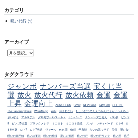
カテゴリ
呪い代行 (1)
アーカイブ
タグクラウド
ジャンボ
ナンバーズ当選
宝くじ当
選
放火
放火代行
放火依頼
金運
金運
上昇
金運向上
ASMODEUS
Grant
KIRARAYA
LadyBird
SELENE
The Sanctuary Crew
WhiteMagic
wahl
おまじない
しょうばつてんえつかんにょらいうんめい
さいぞう
アルマデル
グリモワールワールド
ナンバーズ
ナンバーズ当せん
バルド
ビンゴ
5
ビンゴ5当選
ブラックメシア
ミニロト
ミニロト当選
リンク
レディバード
ロト6
ロ
ト6当選
ロト7
ロト7当選
ヴァール
佐久間
依頼
千条印
占いの黒ウサギ
受付
呪い.jp
呪いの専門館
呪いの王国
呪いの神様
呪いの部屋
呪い代行
呪い代行リンク
呪い屋
呪千