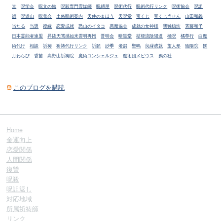
堂
呪学会
呪文の館
呪殺専門霊媒師
呪縛屋
呪術代行
呪術代行リンク
呪術協会
呪詛
師
呪道山
呪鬼会
土俗呪術案内
天使のまほう
天呪堂
宝くじ
宝くじ当せん
山田和義
当たる
当選
復縁
恋愛成就
恐山のイタコ
悪魔協会
成就の女神様
我独槙坊
斉藤和子
日本霊能者連盟
昇抜天閲感如来雲明再憎
晋明会
暗黒堂
桔梗流陰陽道
極呪
橘尊行
白魔
術代行
相談
祈祷
祈祷代行リンク
祈願
紗季
老舗
聖鳴
良縁成就
藁人形
陰陽院
餅
月わらび
香苗
高野山祈祷院
魔術コンシェルジュ
魔術団メビウス
鴉の社
このブログを購読
Home
金運向上
恋愛関係
人間関係
復讐
呪殺
呪詛返し
対応地域
所属祈祷師
リンク