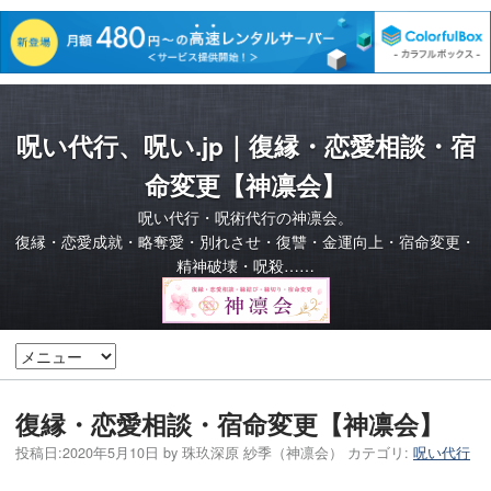
呪い代行、呪い.jp｜復縁・恋愛相談・宿
命変更【神凛会】
呪い代行・呪術代行の神凛会。
復縁・恋愛成就・略奪愛・別れさせ・復讐・金運向上・宿命変更・
精神破壊・呪殺……
復縁・恋愛相談・宿命変更【神凛会】
投稿日:
2020年5月10日
by
珠玖深原 紗季（神凛会）
カテゴリ:
呪い代行