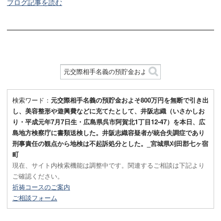
ブログ記事を読む
検索ワード：
元交際相手名義の預貯金およそ800万円を無断で引き出
し、美容整形や遊興費などに充てたとして、井阪志織（いさかしお
り・平成元年7月7日生・広島県呉市阿賀北1丁目12-47）を本日、広
島地方検察庁に書類送検した。井阪志織容疑者が統合失調症であり
刑事責任の観点から地検は不起訴処分とした。_宮城県刈田郡七ヶ宿
町
現在、サイト内検索機能は調整中です。関連するご相談は下記より
ご確認ください。
祈祷コースのご案内
ご相談フォーム