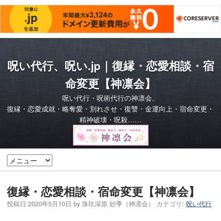
呪い代行、呪い.jp｜復縁・恋愛相談・宿
命変更【神凛会】
呪い代行・呪術代行の神凛会。
復縁・恋愛成就・略奪愛・別れさせ・復讐・金運向上・宿命変更・
精神破壊・呪殺……
復縁・恋愛相談・宿命変更【神凛会】
投稿日:
2020年5月10日
by
珠玖深原 紗季（神凛会）
カテゴリ:
呪い代行