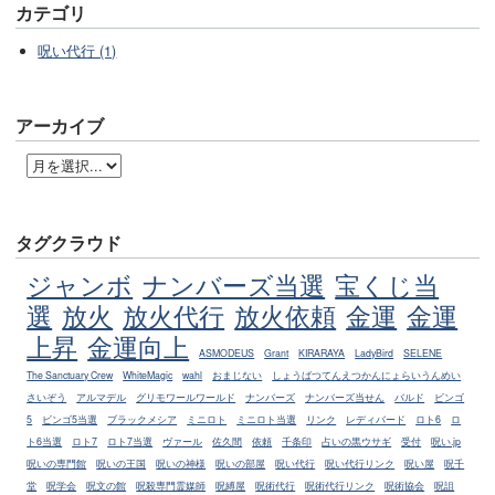
カテゴリ
呪い代行 (1)
アーカイブ
タグクラウド
ジャンボ
ナンバーズ当選
宝くじ当
選
放火
放火代行
放火依頼
金運
金運
上昇
金運向上
ASMODEUS
Grant
KIRARAYA
LadyBird
SELENE
The Sanctuary Crew
WhiteMagic
wahl
おまじない
しょうばつてんえつかんにょらいうんめい
さいぞう
アルマデル
グリモワールワールド
ナンバーズ
ナンバーズ当せん
バルド
ビンゴ
5
ビンゴ5当選
ブラックメシア
ミニロト
ミニロト当選
リンク
レディバード
ロト6
ロ
ト6当選
ロト7
ロト7当選
ヴァール
佐久間
依頼
千条印
占いの黒ウサギ
受付
呪い.jp
呪いの専門館
呪いの王国
呪いの神様
呪いの部屋
呪い代行
呪い代行リンク
呪い屋
呪千
堂
呪学会
呪文の館
呪殺専門霊媒師
呪縛屋
呪術代行
呪術代行リンク
呪術協会
呪詛