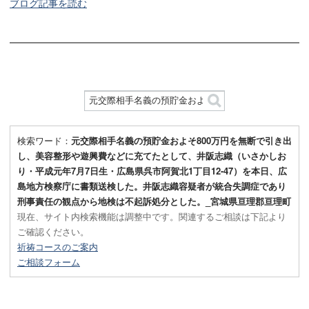
ブログ記事を読む
検索ワード：
元交際相手名義の預貯金およそ800万円を無断で引き出
し、美容整形や遊興費などに充てたとして、井阪志織（いさかしお
り・平成元年7月7日生・広島県呉市阿賀北1丁目12-47）を本日、広
島地方検察庁に書類送検した。井阪志織容疑者が統合失調症であり
刑事責任の観点から地検は不起訴処分とした。_宮城県亘理郡亘理町
現在、サイト内検索機能は調整中です。関連するご相談は下記より
ご確認ください。
祈祷コースのご案内
ご相談フォーム