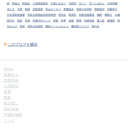
師
呪道山
呪鬼会
土俗呪術案内
天使のまほう
天呪堂
宝くじ
宝くじ当せん
山田和義
当たる
当選
復縁
恋愛成就
恐山のイタコ
悪魔協会
成就の女神様
我独槙坊
斉藤和子
日本霊能者連盟
昇抜天閲感如来雲明再憎
晋明会
暗黒堂
桔梗流陰陽道
極呪
橘尊行
白魔
術代行
相談
祈祷
祈祷代行リンク
祈願
紗季
老舗
聖鳴
良縁成就
藁人形
陰陽院
餅
月わらび
香苗
高野山祈祷院
魔術コンシェルジュ
魔術団メビウス
鴉の社
このブログを購読
Home
金運向上
恋愛関係
人間関係
復讐
呪殺
呪詛返し
対応地域
所属祈祷師
リンク