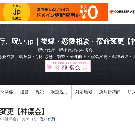
行、呪い.jp｜復縁・恋愛相談・宿命変更【
呪い代行・呪術代行の神凛会。
恋愛成就・略奪愛・別れさせ・復讐・金運向上・宿命変更・精神破壊・
人間関係
復讐
呪殺
呪詛返し
対応地域
所属祈祷師
リ
変更【神凛会】
季（神凛会）
カテゴリ:
呪い代行