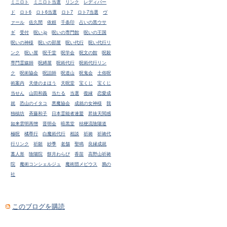
ミニロト
ミニロト当選
リンク
レディバー
ド
ロト6
ロト6当選
ロト7
ロト7当選
ヴ
ァール
佐久間
依頼
千条印
占いの黒ウサ
ギ
受付
呪い.jp
呪いの専門館
呪いの王国
呪いの神様
呪いの部屋
呪い代行
呪い代行リ
ンク
呪い屋
呪千堂
呪学会
呪文の館
呪殺
専門霊媒師
呪縛屋
呪術代行
呪術代行リン
ク
呪術協会
呪詛師
呪道山
呪鬼会
土俗呪
術案内
天使のまほう
天呪堂
宝くじ
宝くじ
当せん
山田和義
当たる
当選
復縁
恋愛成
就
恐山のイタコ
悪魔協会
成就の女神様
我
独槙坊
斉藤和子
日本霊能者連盟
昇抜天閲感
如来雲明再憎
晋明会
暗黒堂
桔梗流陰陽道
極呪
橘尊行
白魔術代行
相談
祈祷
祈祷代
行リンク
祈願
紗季
老舗
聖鳴
良縁成就
藁人形
陰陽院
餅月わらび
香苗
高野山祈祷
院
魔術コンシェルジュ
魔術団メビウス
鴉の
社
このブログを購読