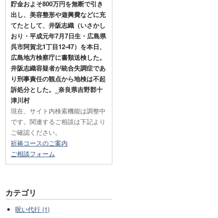
貯金およそ800万円を無断で引き
出し、美容整形や遊興費などに充
てたとして、井阪志織（いさかし
おり・平成元年7月7日生・広島県
呉市阿賀北1丁目12-47）を本日、
広島地方検察庁に書類送検した。
井阪志織容疑者が統合失調症であ
り刑事責任の観点から地検は不起
訴処分とした。_奈良県吉野郡十
津川村
現在、サイト内検索機能は調整中
です。関連するご相談は下記より
ご確認ください。
祈祷コースのご案内
ご相談フォーム
カテゴリ
呪い代行 (1)