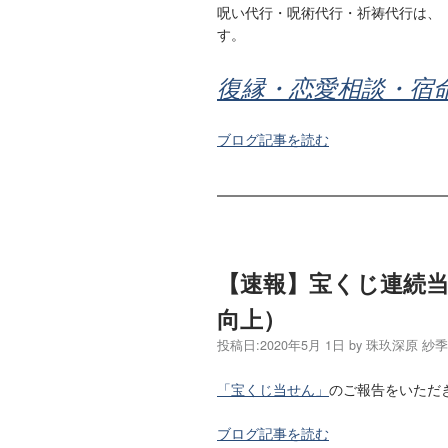
呪い代行・呪術代行・祈祷代行は、
す。
復縁・恋愛相談・宿
ブログ記事を読む
【速報】宝くじ連続
向上）
投稿日:
2020年5月 1日
by
珠玖深原 紗
「宝くじ当せん」
のご報告をいただ
ブログ記事を読む