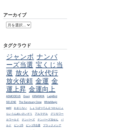
アーカイブ
タグクラウド
ジャンボ
ナンバ
ーズ当選
宝くじ当
選
放火
放火代行
放火依頼
金運
金
運上昇
金運向上
ASMODEUS
Grant
KIRARAYA
LadyBird
SELENE
The Sanctuary Crew
WhiteMagic
wahl
おまじない
しょうばつてんえつかんにょ
らいうんめいさいぞう
アルマデル
グリモワー
ルワールド
ナンバーズ
ナンバーズ当せん
バ
ルド
ビンゴ5
ビンゴ5当選
ブラックメシア