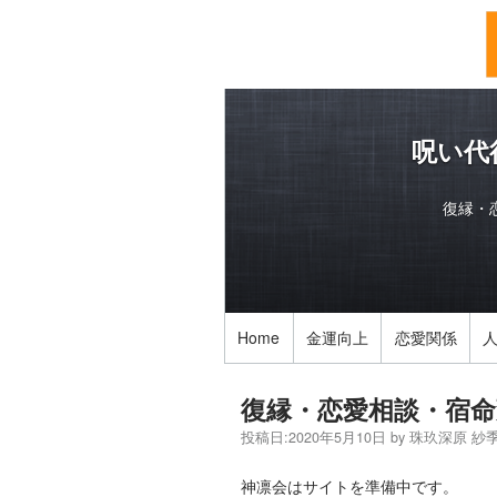
呪い代
復縁・
Home
金運向上
恋愛関係
復縁・恋愛相談・宿命
投稿日:
2020年5月10日
by
珠玖深原 紗
神凛会はサイトを準備中です。