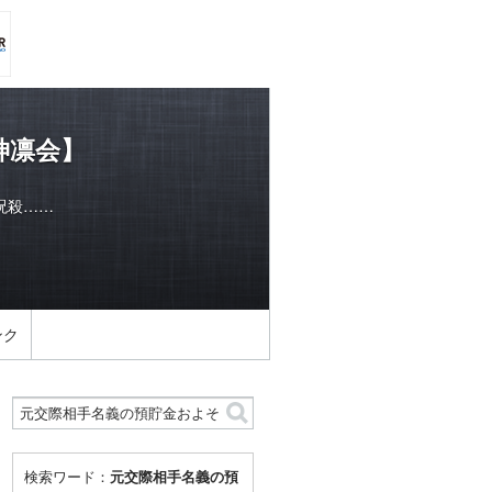
神凛会】
呪殺……
ンク
検索ワード：
元交際相手名義の預