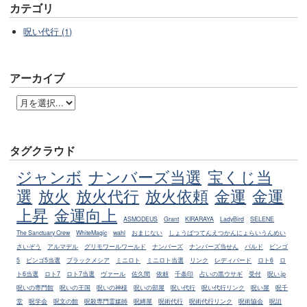
カテゴリ
呪い代行 (1)
アーカイブ
タグクラウド
ジャンボ
ナンバーズ当選
宝くじ当
選
放火
放火代行
放火依頼
金運
金運
上昇
金運向上
ASMODEUS
Grant
KIRARAYA
LadyBird
SELENE
The Sanctuary Crew
WhiteMagic
wahl
おまじない
しょうばつてんえつかんにょらいうんめい
さいぞう
アルマデル
グリモワールワールド
ナンバーズ
ナンバーズ当せん
バルド
ビンゴ
5
ビンゴ5当選
ブラックメシア
ミニロト
ミニロト当選
リンク
レディバード
ロト6
ロ
ト6当選
ロト7
ロト7当選
ヴァール
佐久間
依頼
千条印
占いの黒ウサギ
受付
呪い.jp
呪いの専門館
呪いの王国
呪いの神様
呪いの部屋
呪い代行
呪い代行リンク
呪い屋
呪千
堂
呪学会
呪文の館
呪殺専門霊媒師
呪縛屋
呪術代行
呪術代行リンク
呪術協会
呪詛