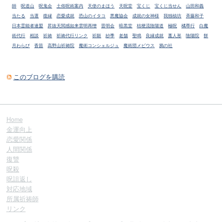
師
呪道山
呪鬼会
土俗呪術案内
天使のまほう
天呪堂
宝くじ
宝くじ当せん
山田和義
当たる
当選
復縁
恋愛成就
恐山のイタコ
悪魔協会
成就の女神様
我独槙坊
斉藤和子
日本霊能者連盟
昇抜天閲感如来雲明再憎
晋明会
暗黒堂
桔梗流陰陽道
極呪
橘尊行
白魔
術代行
相談
祈祷
祈祷代行リンク
祈願
紗季
老舗
聖鳴
良縁成就
藁人形
陰陽院
餅
月わらび
香苗
高野山祈祷院
魔術コンシェルジュ
魔術団メビウス
鴉の社
このブログを購読
Home
金運向上
恋愛関係
人間関係
復讐
呪殺
呪詛返し
対応地域
所属祈祷師
リンク