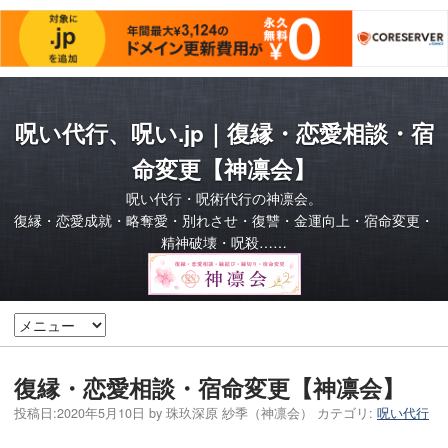
呪い代行、呪い.jp｜復縁・恋愛相談・宿
命変更【神凛会】
呪い代行・呪術代行の神凛会。
復縁・恋愛成就・略奪愛・別れさせ・復讐・金運向上・宿命変更・
精神破壊・呪殺……
復縁・恋愛相談・宿命変更【神凛会】
投稿日:
2020年5月10日
by
珠玖深原 紗季（神凛会）
カテゴリ:
呪い代行