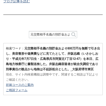
ブログ記事を読む
検索ワード：
元交際相手名義の預貯金およそ800万円を無断で引き出
し、美容整形や遊興費などに充てたとして、井阪志織（いさかしお
り・平成元年7月7日生・広島県呉市阿賀北1丁目12-47）を本日、広
島地方検察庁に書類送検した。井阪志織容疑者が統合失調症であり
刑事責任の観点から地検は不起訴処分とした。_大阪府堺市東区
現在、サイト内検索機能は調整中です。関連するご相談は下記より
ご確認ください。
祈祷コースのご案内
ご相談フォーム