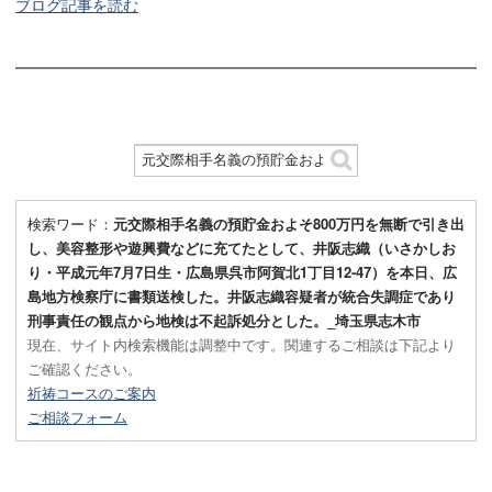
ブログ記事を読む
検索ワード：
元交際相手名義の預貯金およそ800万円を無断で引き出
し、美容整形や遊興費などに充てたとして、井阪志織（いさかしお
り・平成元年7月7日生・広島県呉市阿賀北1丁目12-47）を本日、広
島地方検察庁に書類送検した。井阪志織容疑者が統合失調症であり
刑事責任の観点から地検は不起訴処分とした。_埼玉県志木市
現在、サイト内検索機能は調整中です。関連するご相談は下記より
ご確認ください。
祈祷コースのご案内
ご相談フォーム