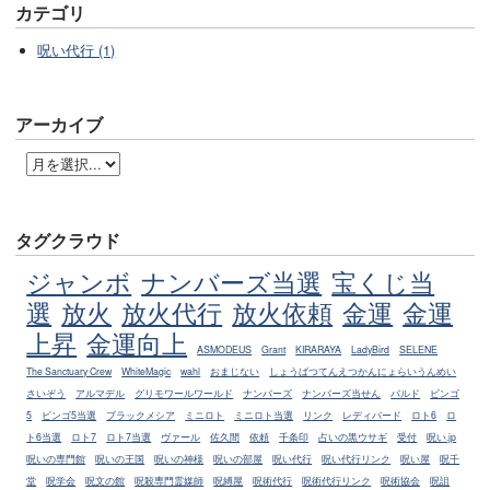
カテゴリ
呪い代行 (1)
アーカイブ
タグクラウド
ジャンボ
ナンバーズ当選
宝くじ当
選
放火
放火代行
放火依頼
金運
金運
上昇
金運向上
ASMODEUS
Grant
KIRARAYA
LadyBird
SELENE
The Sanctuary Crew
WhiteMagic
wahl
おまじない
しょうばつてんえつかんにょらいうんめい
さいぞう
アルマデル
グリモワールワールド
ナンバーズ
ナンバーズ当せん
バルド
ビンゴ
5
ビンゴ5当選
ブラックメシア
ミニロト
ミニロト当選
リンク
レディバード
ロト6
ロ
ト6当選
ロト7
ロト7当選
ヴァール
佐久間
依頼
千条印
占いの黒ウサギ
受付
呪い.jp
呪いの専門館
呪いの王国
呪いの神様
呪いの部屋
呪い代行
呪い代行リンク
呪い屋
呪千
堂
呪学会
呪文の館
呪殺専門霊媒師
呪縛屋
呪術代行
呪術代行リンク
呪術協会
呪詛