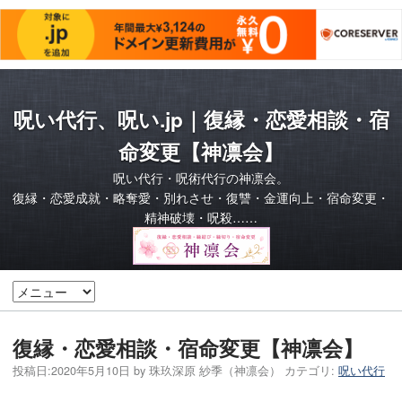
呪い代行、呪い.jp｜復縁・恋愛相談・宿
命変更【神凛会】
呪い代行・呪術代行の神凛会。
復縁・恋愛成就・略奪愛・別れさせ・復讐・金運向上・宿命変更・
精神破壊・呪殺……
復縁・恋愛相談・宿命変更【神凛会】
投稿日:
2020年5月10日
by
珠玖深原 紗季（神凛会）
カテゴリ:
呪い代行