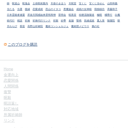
師
呪道山
呪鬼会
土俗呪術案内
天使のまほう
天呪堂
宝くじ
宝くじ当せん
山田和義
当たる
当選
復縁
恋愛成就
恐山のイタコ
悪魔協会
成就の女神様
我独槙坊
斉藤和子
日本霊能者連盟
昇抜天閲感如来雲明再憎
晋明会
暗黒堂
桔梗流陰陽道
極呪
橘尊行
白魔
術代行
相談
祈祷
祈祷代行リンク
祈願
紗季
老舗
聖鳴
良縁成就
藁人形
陰陽院
餅
月わらび
香苗
高野山祈祷院
魔術コンシェルジュ
魔術団メビウス
鴉の社
このブログを購読
Home
金運向上
恋愛関係
人間関係
復讐
呪殺
呪詛返し
対応地域
所属祈祷師
リンク