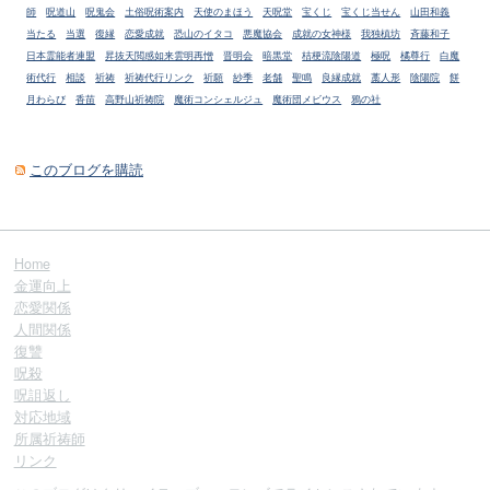
師
呪道山
呪鬼会
土俗呪術案内
天使のまほう
天呪堂
宝くじ
宝くじ当せん
山田和義
当たる
当選
復縁
恋愛成就
恐山のイタコ
悪魔協会
成就の女神様
我独槙坊
斉藤和子
日本霊能者連盟
昇抜天閲感如来雲明再憎
晋明会
暗黒堂
桔梗流陰陽道
極呪
橘尊行
白魔
術代行
相談
祈祷
祈祷代行リンク
祈願
紗季
老舗
聖鳴
良縁成就
藁人形
陰陽院
餅
月わらび
香苗
高野山祈祷院
魔術コンシェルジュ
魔術団メビウス
鴉の社
このブログを購読
Home
金運向上
恋愛関係
人間関係
復讐
呪殺
呪詛返し
対応地域
所属祈祷師
リンク