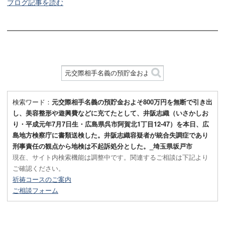
ブログ記事を読む
検索ワード：
元交際相手名義の預貯金およそ800万円を無断で引き出
し、美容整形や遊興費などに充てたとして、井阪志織（いさかしお
り・平成元年7月7日生・広島県呉市阿賀北1丁目12-47）を本日、広
島地方検察庁に書類送検した。井阪志織容疑者が統合失調症であり
刑事責任の観点から地検は不起訴処分とした。_埼玉県坂戸市
現在、サイト内検索機能は調整中です。関連するご相談は下記より
ご確認ください。
祈祷コースのご案内
ご相談フォーム