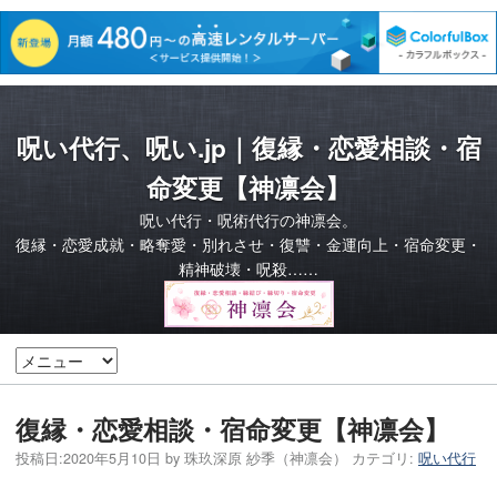
呪い代行、呪い.jp｜復縁・恋愛相談・宿
命変更【神凛会】
呪い代行・呪術代行の神凛会。
復縁・恋愛成就・略奪愛・別れさせ・復讐・金運向上・宿命変更・
精神破壊・呪殺……
復縁・恋愛相談・宿命変更【神凛会】
投稿日:
2020年5月10日
by
珠玖深原 紗季（神凛会）
カテゴリ:
呪い代行