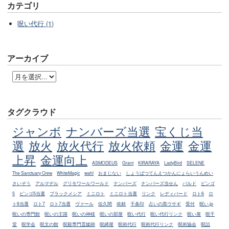
カテゴリ
呪い代行 (1)
アーカイブ
タグクラウド
ジャンボ
ナンバーズ当選
宝くじ当
選
放火
放火代行
放火依頼
金運
金運
上昇
金運向上
ASMODEUS
Grant
KIRARAYA
LadyBird
SELENE
The Sanctuary Crew
WhiteMagic
wahl
おまじない
しょうばつてんえつかんにょらいうんめい
さいぞう
アルマデル
グリモワールワールド
ナンバーズ
ナンバーズ当せん
バルド
ビンゴ
5
ビンゴ5当選
ブラックメシア
ミニロト
ミニロト当選
リンク
レディバード
ロト6
ロ
ト6当選
ロト7
ロト7当選
ヴァール
佐久間
依頼
千条印
占いの黒ウサギ
受付
呪い.jp
呪いの専門館
呪いの王国
呪いの神様
呪いの部屋
呪い代行
呪い代行リンク
呪い屋
呪千
堂
呪学会
呪文の館
呪殺専門霊媒師
呪縛屋
呪術代行
呪術代行リンク
呪術協会
呪詛