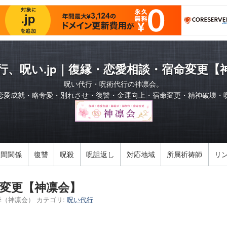
行、呪い.jp｜復縁・恋愛相談・宿命変更【
呪い代行・呪術代行の神凛会。
恋愛成就・略奪愛・別れさせ・復讐・金運向上・宿命変更・精神破壊・
人間関係
復讐
呪殺
呪詛返し
対応地域
所属祈祷師
リ
変更【神凛会】
季（神凛会）
カテゴリ:
呪い代行