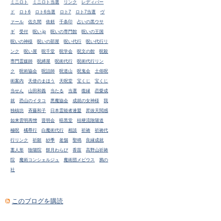
ミニロト
ミニロト当選
リンク
レディバー
ド
ロト6
ロト6当選
ロト7
ロト7当選
ヴ
ァール
佐久間
依頼
千条印
占いの黒ウサ
ギ
受付
呪い.jp
呪いの専門館
呪いの王国
呪いの神様
呪いの部屋
呪い代行
呪い代行リ
ンク
呪い屋
呪千堂
呪学会
呪文の館
呪殺
専門霊媒師
呪縛屋
呪術代行
呪術代行リン
ク
呪術協会
呪詛師
呪道山
呪鬼会
土俗呪
術案内
天使のまほう
天呪堂
宝くじ
宝くじ
当せん
山田和義
当たる
当選
復縁
恋愛成
就
恐山のイタコ
悪魔協会
成就の女神様
我
独槙坊
斉藤和子
日本霊能者連盟
昇抜天閲感
如来雲明再憎
晋明会
暗黒堂
桔梗流陰陽道
極呪
橘尊行
白魔術代行
相談
祈祷
祈祷代
行リンク
祈願
紗季
老舗
聖鳴
良縁成就
藁人形
陰陽院
餅月わらび
香苗
高野山祈祷
院
魔術コンシェルジュ
魔術団メビウス
鴉の
社
このブログを購読