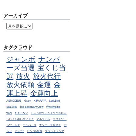
アーカイブ
タグクラウド
ジャンボ
ナンバ
ーズ当選
宝くじ当
選
放火
放火代行
放火依頼
金運
金
運上昇
金運向上
ASMODEUS
Grant
KIRARAYA
LadyBird
SELENE
The Sanctuary Crew
WhiteMagic
wahl
おまじない
しょうばつてんえつかんにょ
らいうんめいさいぞう
アルマデル
グリモワー
ルワールド
ナンバーズ
ナンバーズ当せん
バ
ルド
ビンゴ5
ビンゴ5当選
ブラックメシア