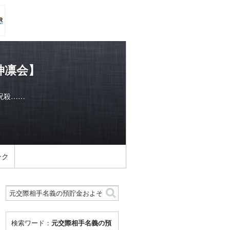
神凛会】
呪殺……
ンク
検索ワード：
元交際相手名義の預