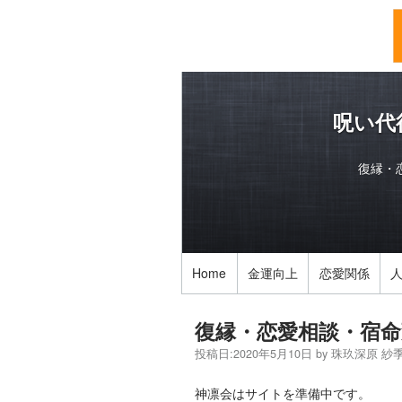
呪い代
復縁・
Home
金運向上
恋愛関係
復縁・恋愛相談・宿命
投稿日:
2020年5月10日
by
珠玖深原 紗
神凛会はサイトを準備中です。