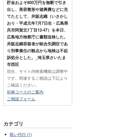
貯金およそ800万円を無断で引き
出し、美容整形や遊興費などに充
てたとして、井阪志織（いさかし
おり・平成元年7月7日生・広島県
呉市阿賀北1丁目12-47）を本日、
広島地方検察庁に書類送検した。
井阪志織容疑者が統合失調症であ
り刑事責任の観点から地検は不起
訴処分とした。_埼玉県さいたま
市西区
現在、サイト内検索機能は調整中
です。関連するご相談は下記より
ご確認ください。
祈祷コースのご案内
ご相談フォーム
カテゴリ
呪い代行 (1)