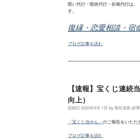
呪い代行・呪術代行・祈祷代行は、
す。
復縁・恋愛相談・宿
ブログ記事を読む
【速報】宝くじ連続
向上）
投稿日:
2020年5月 1日
by
珠玖深原 紗
「宝くじ当せん」
のご報告をいただ
ブログ記事を読む