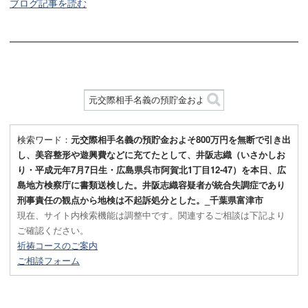
ブログ記事を読む
検索ワード：
元交際相手名義の預貯金およそ800万円を無断で引き出
し、美容整形や遊興費などに充てたとして、井阪志織（いさかしお
り・平成元年7月7日生・広島県呉市阿賀北1丁目12-47）を本日、広
島地方検察庁に書類送検した。井阪志織容疑者が統合失調症であり
刑事責任の観点から地検は不起訴処分とした。_千葉県富津市
現在、サイト内検索機能は調整中です。関連するご相談は下記より
ご確認ください。
祈祷コースのご案内
ご相談フォーム