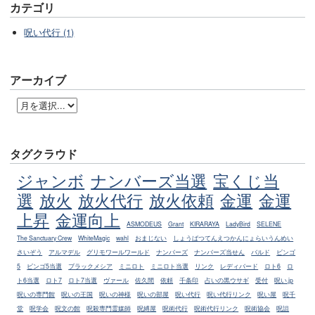
カテゴリ
呪い代行 (1)
アーカイブ
タグクラウド
ジャンボ
ナンバーズ当選
宝くじ当
選
放火
放火代行
放火依頼
金運
金運
上昇
金運向上
ASMODEUS
Grant
KIRARAYA
LadyBird
SELENE
The Sanctuary Crew
WhiteMagic
wahl
おまじない
しょうばつてんえつかんにょらいうんめい
さいぞう
アルマデル
グリモワールワールド
ナンバーズ
ナンバーズ当せん
バルド
ビンゴ
5
ビンゴ5当選
ブラックメシア
ミニロト
ミニロト当選
リンク
レディバード
ロト6
ロ
ト6当選
ロト7
ロト7当選
ヴァール
佐久間
依頼
千条印
占いの黒ウサギ
受付
呪い.jp
呪いの専門館
呪いの王国
呪いの神様
呪いの部屋
呪い代行
呪い代行リンク
呪い屋
呪千
堂
呪学会
呪文の館
呪殺専門霊媒師
呪縛屋
呪術代行
呪術代行リンク
呪術協会
呪詛