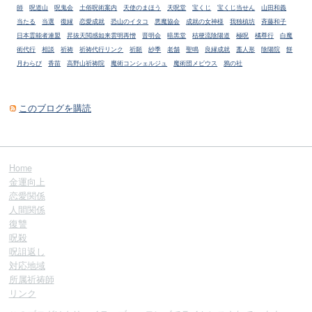
師
呪道山
呪鬼会
土俗呪術案内
天使のまほう
天呪堂
宝くじ
宝くじ当せん
山田和義
当たる
当選
復縁
恋愛成就
恐山のイタコ
悪魔協会
成就の女神様
我独槙坊
斉藤和子
日本霊能者連盟
昇抜天閲感如来雲明再憎
晋明会
暗黒堂
桔梗流陰陽道
極呪
橘尊行
白魔
術代行
相談
祈祷
祈祷代行リンク
祈願
紗季
老舗
聖鳴
良縁成就
藁人形
陰陽院
餅
月わらび
香苗
高野山祈祷院
魔術コンシェルジュ
魔術団メビウス
鴉の社
このブログを購読
Home
金運向上
恋愛関係
人間関係
復讐
呪殺
呪詛返し
対応地域
所属祈祷師
リンク