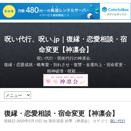
呪い代行、呪い.jp｜復縁・恋愛相談・宿
命変更【神凛会】
呪い代行・呪術代行の神凛会。
復縁・恋愛成就・略奪愛・別れさせ・復讐・金運向上・宿命変更・
精神破壊・呪殺……
復縁・恋愛相談・宿命変更【神凛会】
投稿日:
2020年5月10日
by
珠玖深原 紗季（神凛会）
カテゴリ:
呪い代行