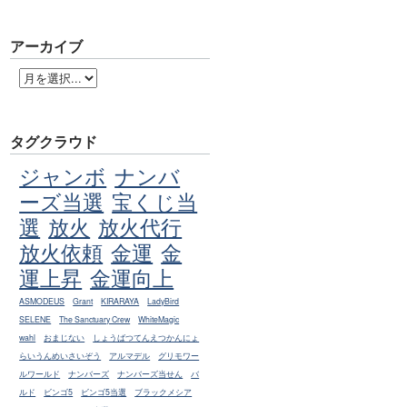
アーカイブ
タグクラウド
ジャンボ
ナンバ
ーズ当選
宝くじ当
選
放火
放火代行
放火依頼
金運
金
運上昇
金運向上
ASMODEUS
Grant
KIRARAYA
LadyBird
SELENE
The Sanctuary Crew
WhiteMagic
wahl
おまじない
しょうばつてんえつかんにょ
らいうんめいさいぞう
アルマデル
グリモワー
ルワールド
ナンバーズ
ナンバーズ当せん
バ
ルド
ビンゴ5
ビンゴ5当選
ブラックメシア