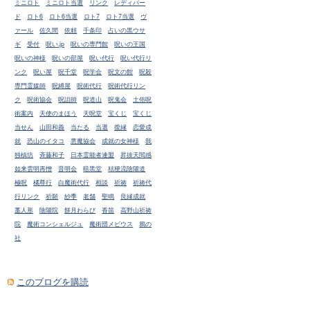
ミニロト
ミニロト当選
リンク
レディバー
ド
ロト6
ロト6当選
ロト7
ロト7当選
ヴ
ァール
佐久間
依頼
千条印
占いの黒ウサ
ギ
受付
呪い.jp
呪いの専門館
呪いの王国
呪いの神様
呪いの部屋
呪い代行
呪い代行リ
ンク
呪い屋
呪千堂
呪学会
呪文の館
呪殺
専門霊媒師
呪縛屋
呪術代行
呪術代行リン
ク
呪術協会
呪詛師
呪道山
呪鬼会
土俗呪
術案内
天使のまほう
天呪堂
宝くじ
宝くじ
当せん
山田和義
当たる
当選
復縁
恋愛成
就
恐山のイタコ
悪魔協会
成就の女神様
我
独槙坊
斉藤和子
日本霊能者連盟
昇抜天閲感
如来雲明再憎
晋明会
暗黒堂
桔梗流陰陽道
極呪
橘尊行
白魔術代行
相談
祈祷
祈祷代
行リンク
祈願
紗季
老舗
聖鳴
良縁成就
藁人形
陰陽院
餅月わらび
香苗
高野山祈祷
院
魔術コンシェルジュ
魔術団メビウス
鴉の
社
このブログを購読