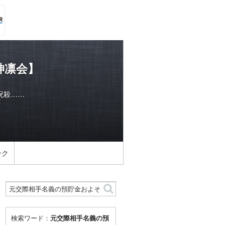
神凛会】
呪殺……
ンク
検索ワード：
元交際相手名義の預