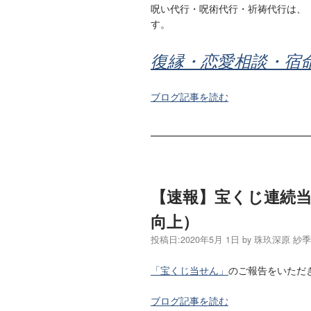
呪い代行・呪術代行・祈祷代行は、
す。
復縁・恋愛相談・宿
ブログ記事を読む
【速報】宝くじ連続
向上）
投稿日:
2020年5月 1日
by
珠玖深原 紗
「宝くじ当せん」
のご報告をいただ
ブログ記事を読む