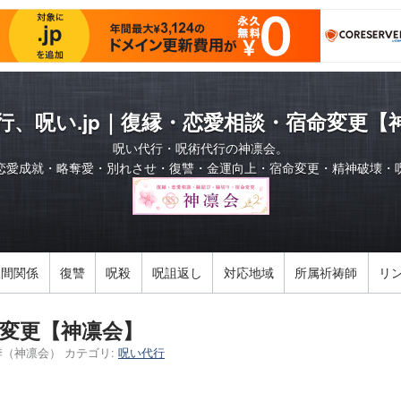
行、呪い.jp｜復縁・恋愛相談・宿命変更【
呪い代行・呪術代行の神凛会。
恋愛成就・略奪愛・別れさせ・復讐・金運向上・宿命変更・精神破壊・
人間関係
復讐
呪殺
呪詛返し
対応地域
所属祈祷師
リ
変更【神凛会】
季（神凛会）
カテゴリ:
呪い代行