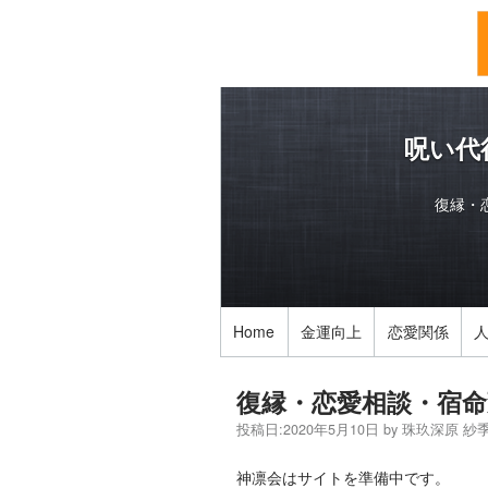
呪い代
復縁・
Home
金運向上
恋愛関係
復縁・恋愛相談・宿命
投稿日:
2020年5月10日
by
珠玖深原 紗
神凛会はサイトを準備中です。