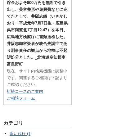
貯金およそ800万円を無断で引き
出し、美容整形や遊興費などに充
てたとして、井阪志織（いさかし
おり・平成元年7月7日生・広島県
呉市阿賀北1丁目12-47）を本日、
広島地方検察庁に書類送検した。
井阪志織容疑者が統合失調症であ
り刑事責任の観点から地検は不起
訴処分とした。_北海道空知郡南
富良野町
現在、サイト内検索機能は調整中
です。関連するご相談は下記より
ご確認ください。
祈祷コースのご案内
ご相談フォーム
カテゴリ
呪い代行 (1)