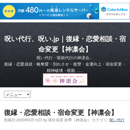
呪い代行、呪い.jp｜復縁・恋愛相談・宿
命変更【神凛会】
呪い代行・呪術代行の神凛会。
復縁・恋愛成就・略奪愛・別れさせ・復讐・金運向上・宿命変更・
精神破壊・呪殺……
復縁・恋愛相談・宿命変更【神凛会】
投稿日:
2020年5月10日
by
珠玖深原 紗季（神凛会）
カテゴリ:
呪い代行