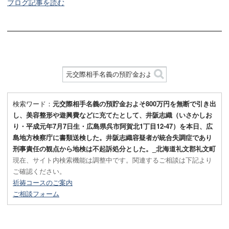
ブログ記事を読む
検索ワード：
元交際相手名義の預貯金およそ800万円を無断で引き出
し、美容整形や遊興費などに充てたとして、井阪志織（いさかしお
り・平成元年7月7日生・広島県呉市阿賀北1丁目12-47）を本日、広
島地方検察庁に書類送検した。井阪志織容疑者が統合失調症であり
刑事責任の観点から地検は不起訴処分とした。_北海道礼文郡礼文町
現在、サイト内検索機能は調整中です。関連するご相談は下記より
ご確認ください。
祈祷コースのご案内
ご相談フォーム