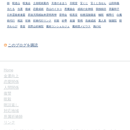
師
呪道山
呪鬼会
土俗呪術案内
天使のまほう
天呪堂
宝くじ
宝くじ当せん
山田和義
当たる
当選
復縁
恋愛成就
恐山のイタコ
悪魔協会
成就の女神様
我独槙坊
斉藤和子
日本霊能者連盟
昇抜天閲感如来雲明再憎
晋明会
暗黒堂
桔梗流陰陽道
極呪
橘尊行
白魔
術代行
相談
祈祷
祈祷代行リンク
祈願
紗季
老舗
聖鳴
良縁成就
藁人形
陰陽院
餅
月わらび
香苗
高野山祈祷院
魔術コンシェルジュ
魔術団メビウス
鴉の社
このブログを購読
Home
金運向上
恋愛関係
人間関係
復讐
呪殺
呪詛返し
対応地域
所属祈祷師
リンク