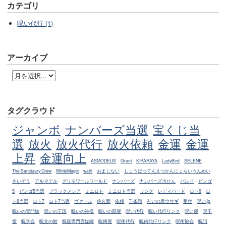
カテゴリ
呪い代行 (1)
アーカイブ
タグクラウド
ジャンボ
ナンバーズ当選
宝くじ当
選
放火
放火代行
放火依頼
金運
金運
上昇
金運向上
ASMODEUS
Grant
KIRARAYA
LadyBird
SELENE
The Sanctuary Crew
WhiteMagic
wahl
おまじない
しょうばつてんえつかんにょらいうんめい
さいぞう
アルマデル
グリモワールワールド
ナンバーズ
ナンバーズ当せん
バルド
ビンゴ
5
ビンゴ5当選
ブラックメシア
ミニロト
ミニロト当選
リンク
レディバード
ロト6
ロ
ト6当選
ロト7
ロト7当選
ヴァール
佐久間
依頼
千条印
占いの黒ウサギ
受付
呪い.jp
呪いの専門館
呪いの王国
呪いの神様
呪いの部屋
呪い代行
呪い代行リンク
呪い屋
呪千
堂
呪学会
呪文の館
呪殺専門霊媒師
呪縛屋
呪術代行
呪術代行リンク
呪術協会
呪詛