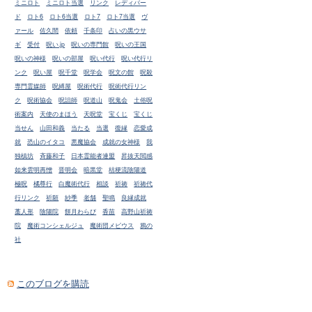
ミニロト
ミニロト当選
リンク
レディバー
ド
ロト6
ロト6当選
ロト7
ロト7当選
ヴ
ァール
佐久間
依頼
千条印
占いの黒ウサ
ギ
受付
呪い.jp
呪いの専門館
呪いの王国
呪いの神様
呪いの部屋
呪い代行
呪い代行リ
ンク
呪い屋
呪千堂
呪学会
呪文の館
呪殺
専門霊媒師
呪縛屋
呪術代行
呪術代行リン
ク
呪術協会
呪詛師
呪道山
呪鬼会
土俗呪
術案内
天使のまほう
天呪堂
宝くじ
宝くじ
当せん
山田和義
当たる
当選
復縁
恋愛成
就
恐山のイタコ
悪魔協会
成就の女神様
我
独槙坊
斉藤和子
日本霊能者連盟
昇抜天閲感
如来雲明再憎
晋明会
暗黒堂
桔梗流陰陽道
極呪
橘尊行
白魔術代行
相談
祈祷
祈祷代
行リンク
祈願
紗季
老舗
聖鳴
良縁成就
藁人形
陰陽院
餅月わらび
香苗
高野山祈祷
院
魔術コンシェルジュ
魔術団メビウス
鴉の
社
このブログを購読