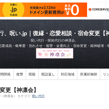
行、呪い.jp｜復縁・恋愛相談・宿命変更【
呪い代行・呪術代行の神凛会。
恋愛成就・略奪愛・別れさせ・復讐・金運向上・宿命変更・精神破壊・
人間関係
復讐
呪殺
呪詛返し
対応地域
所属祈祷師
リ
変更【神凛会】
季（神凛会）
カテゴリ:
呪い代行