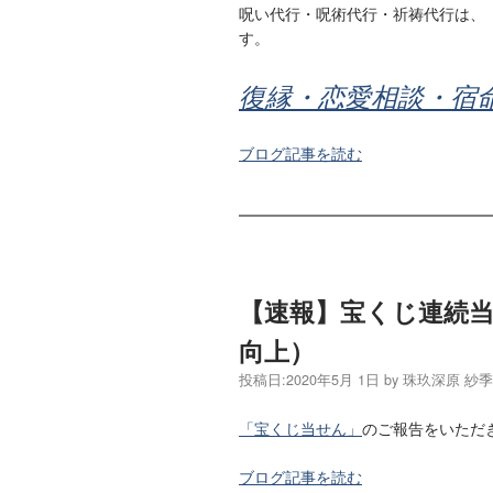
呪い代行・呪術代行・祈祷代行は、
す。
復縁・恋愛相談・宿
ブログ記事を読む
【速報】宝くじ連続
向上）
投稿日:
2020年5月 1日
by
珠玖深原 紗
「宝くじ当せん」
のご報告をいただ
ブログ記事を読む