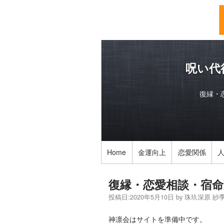
呪い代
復縁・
Home
金運向上
恋愛関係
復縁・恋愛相談・宿命
投稿日:
2020年5月10日
by
珠玖深原 紗
神凛会はサイトを準備中です。