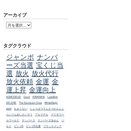
アーカイブ
タグクラウド
ジャンボ
ナンバ
ーズ当選
宝くじ当
選
放火
放火代行
放火依頼
金運
金
運上昇
金運向上
ASMODEUS
Grant
KIRARAYA
LadyBird
SELENE
The Sanctuary Crew
WhiteMagic
wahl
おまじない
しょうばつてんえつかんにょ
らいうんめいさいぞう
アルマデル
グリモワー
ルワールド
ナンバーズ
ナンバーズ当せん
バ
ルド
ビンゴ5
ビンゴ5当選
ブラックメシア