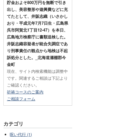
貯金およそ800万円を無断で引き
出し、美容整形や遊興費などに充
てたとして、井阪志織（いさかし
おり・平成元年7月7日生・広島県
呉市阿賀北1丁目12-47）を本日、
広島地方検察庁に書類送検した。
井阪志織容疑者が統合失調症であ
り刑事責任の観点から地検は不起
訴処分とした。_北海道瀬棚郡今
金町
現在、サイト内検索機能は調整中
です。関連するご相談は下記より
ご確認ください。
祈祷コースのご案内
ご相談フォーム
カテゴリ
呪い代行 (1)