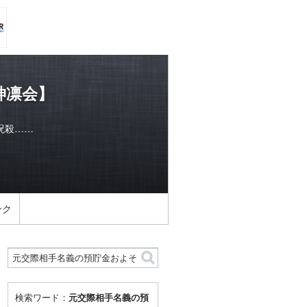
神凛会】
呪殺……
ンク
検索ワード：
元交際相手名義の預