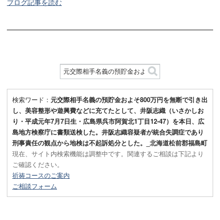
ブログ記事を読む
検索ワード：
元交際相手名義の預貯金およそ800万円を無断で引き出
し、美容整形や遊興費などに充てたとして、井阪志織（いさかしお
り・平成元年7月7日生・広島県呉市阿賀北1丁目12-47）を本日、広
島地方検察庁に書類送検した。井阪志織容疑者が統合失調症であり
刑事責任の観点から地検は不起訴処分とした。_北海道松前郡福島町
現在、サイト内検索機能は調整中です。関連するご相談は下記より
ご確認ください。
祈祷コースのご案内
ご相談フォーム