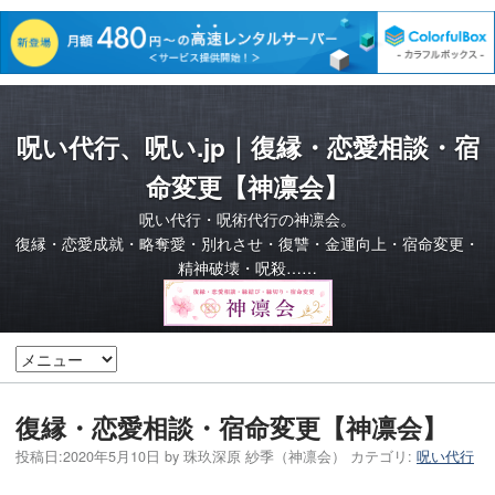
呪い代行、呪い.jp｜復縁・恋愛相談・宿
命変更【神凛会】
呪い代行・呪術代行の神凛会。
復縁・恋愛成就・略奪愛・別れさせ・復讐・金運向上・宿命変更・
精神破壊・呪殺……
復縁・恋愛相談・宿命変更【神凛会】
投稿日:
2020年5月10日
by
珠玖深原 紗季（神凛会）
カテゴリ:
呪い代行