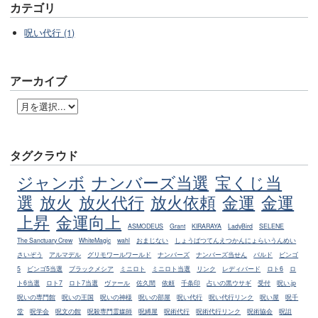
カテゴリ
呪い代行 (1)
アーカイブ
タグクラウド
ジャンボ
ナンバーズ当選
宝くじ当
選
放火
放火代行
放火依頼
金運
金運
上昇
金運向上
ASMODEUS
Grant
KIRARAYA
LadyBird
SELENE
The Sanctuary Crew
WhiteMagic
wahl
おまじない
しょうばつてんえつかんにょらいうんめい
さいぞう
アルマデル
グリモワールワールド
ナンバーズ
ナンバーズ当せん
バルド
ビンゴ
5
ビンゴ5当選
ブラックメシア
ミニロト
ミニロト当選
リンク
レディバード
ロト6
ロ
ト6当選
ロト7
ロト7当選
ヴァール
佐久間
依頼
千条印
占いの黒ウサギ
受付
呪い.jp
呪いの専門館
呪いの王国
呪いの神様
呪いの部屋
呪い代行
呪い代行リンク
呪い屋
呪千
堂
呪学会
呪文の館
呪殺専門霊媒師
呪縛屋
呪術代行
呪術代行リンク
呪術協会
呪詛