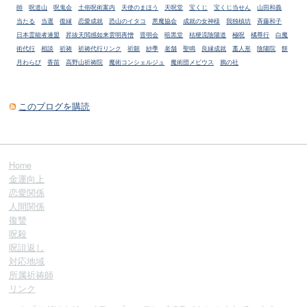
師
呪道山
呪鬼会
土俗呪術案内
天使のまほう
天呪堂
宝くじ
宝くじ当せん
山田和義
当たる
当選
復縁
恋愛成就
恐山のイタコ
悪魔協会
成就の女神様
我独槙坊
斉藤和子
日本霊能者連盟
昇抜天閲感如来雲明再憎
晋明会
暗黒堂
桔梗流陰陽道
極呪
橘尊行
白魔
術代行
相談
祈祷
祈祷代行リンク
祈願
紗季
老舗
聖鳴
良縁成就
藁人形
陰陽院
餅
月わらび
香苗
高野山祈祷院
魔術コンシェルジュ
魔術団メビウス
鴉の社
このブログを購読
Home
金運向上
恋愛関係
人間関係
復讐
呪殺
呪詛返し
対応地域
所属祈祷師
リンク