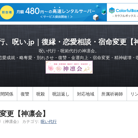
行、呪い.jp｜復縁・恋愛相談・宿命変更【
呪い代行・呪術代行の神凛会。
恋愛成就・略奪愛・別れさせ・復讐・金運向上・宿命変更・精神破壊・
人間関係
復讐
呪殺
呪詛返し
対応地域
所属祈祷師
リ
変更【神凛会】
季（神凛会）
カテゴリ:
呪い代行