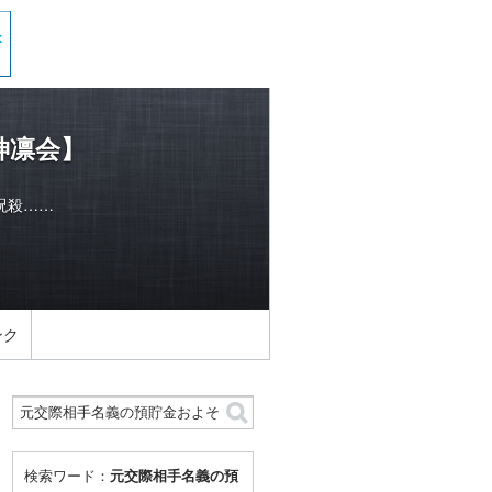
神凛会】
呪殺……
ンク
検索ワード：
元交際相手名義の預