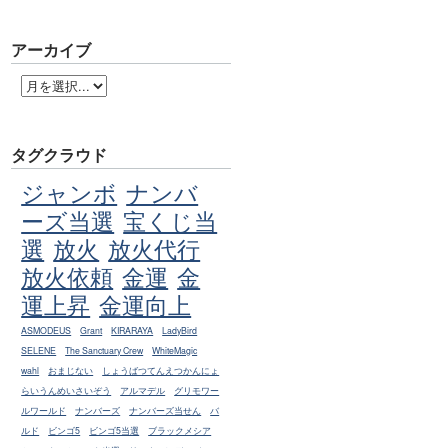
アーカイブ
タグクラウド
ジャンボ
ナンバ
ーズ当選
宝くじ当
選
放火
放火代行
放火依頼
金運
金
運上昇
金運向上
ASMODEUS
Grant
KIRARAYA
LadyBird
SELENE
The Sanctuary Crew
WhiteMagic
wahl
おまじない
しょうばつてんえつかんにょ
らいうんめいさいぞう
アルマデル
グリモワー
ルワールド
ナンバーズ
ナンバーズ当せん
バ
ルド
ビンゴ5
ビンゴ5当選
ブラックメシア