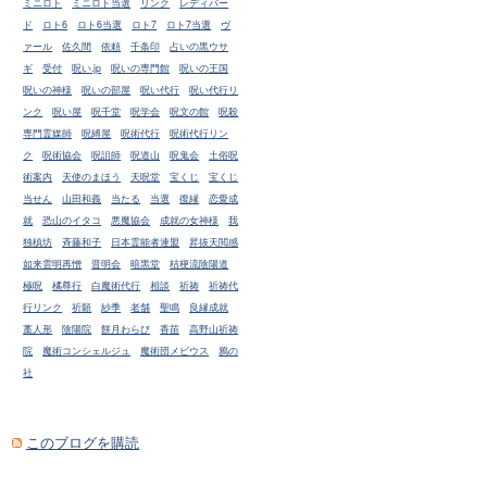
ミニロト
ミニロト当選
リンク
レディバー
ド
ロト6
ロト6当選
ロト7
ロト7当選
ヴ
ァール
佐久間
依頼
千条印
占いの黒ウサ
ギ
受付
呪い.jp
呪いの専門館
呪いの王国
呪いの神様
呪いの部屋
呪い代行
呪い代行リ
ンク
呪い屋
呪千堂
呪学会
呪文の館
呪殺
専門霊媒師
呪縛屋
呪術代行
呪術代行リン
ク
呪術協会
呪詛師
呪道山
呪鬼会
土俗呪
術案内
天使のまほう
天呪堂
宝くじ
宝くじ
当せん
山田和義
当たる
当選
復縁
恋愛成
就
恐山のイタコ
悪魔協会
成就の女神様
我
独槙坊
斉藤和子
日本霊能者連盟
昇抜天閲感
如来雲明再憎
晋明会
暗黒堂
桔梗流陰陽道
極呪
橘尊行
白魔術代行
相談
祈祷
祈祷代
行リンク
祈願
紗季
老舗
聖鳴
良縁成就
藁人形
陰陽院
餅月わらび
香苗
高野山祈祷
院
魔術コンシェルジュ
魔術団メビウス
鴉の
社
このブログを購読