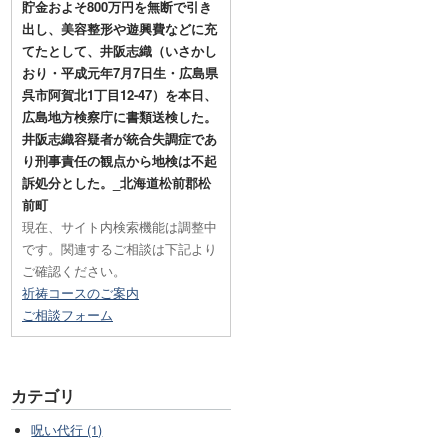
貯金およそ800万円を無断で引き
出し、美容整形や遊興費などに充
てたとして、井阪志織（いさかし
おり・平成元年7月7日生・広島県
呉市阿賀北1丁目12-47）を本日、
広島地方検察庁に書類送検した。
井阪志織容疑者が統合失調症であ
り刑事責任の観点から地検は不起
訴処分とした。_北海道松前郡松
前町
現在、サイト内検索機能は調整中
です。関連するご相談は下記より
ご確認ください。
祈祷コースのご案内
ご相談フォーム
カテゴリ
呪い代行 (1)