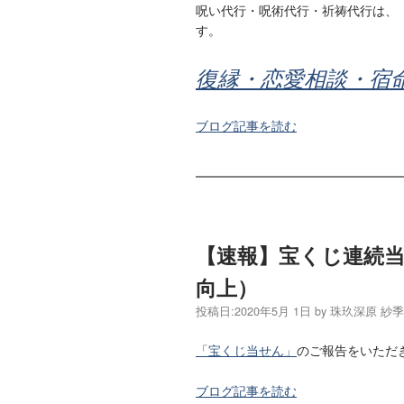
呪い代行・呪術代行・祈祷代行は、
す。
復縁・恋愛相談・宿
ブログ記事を読む
【速報】宝くじ連続
向上）
投稿日:
2020年5月 1日
by
珠玖深原 紗
「宝くじ当せん」
のご報告をいただ
ブログ記事を読む