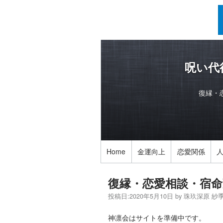
呪い代
復縁・
Home
金運向上
恋愛関係
復縁・恋愛相談・宿命
投稿日:
2020年5月10日
by
珠玖深原 紗
神凛会はサイトを準備中です。