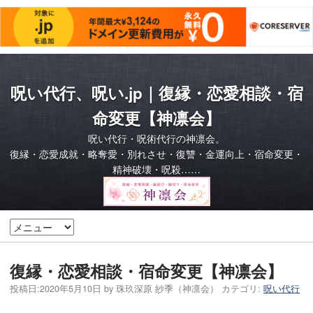
呪い代行、呪い.jp｜復縁・恋愛相談・宿
命変更【神凛会】
呪い代行・呪術代行の神凛会。
復縁・恋愛成就・略奪愛・別れさせ・復讐・金運向上・宿命変更・
精神破壊・呪殺……
復縁・恋愛相談・宿命変更【神凛会】
投稿日:
2020年5月10日
by
珠玖深原 紗季（神凛会）
カテゴリ:
呪い代行