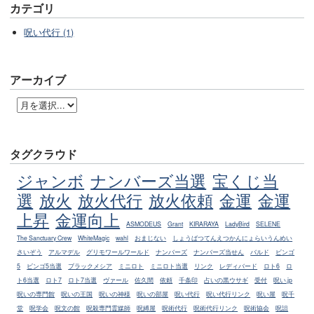
カテゴリ
呪い代行 (1)
アーカイブ
タグクラウド
ジャンボ
ナンバーズ当選
宝くじ当
選
放火
放火代行
放火依頼
金運
金運
上昇
金運向上
ASMODEUS
Grant
KIRARAYA
LadyBird
SELENE
The Sanctuary Crew
WhiteMagic
wahl
おまじない
しょうばつてんえつかんにょらいうんめい
さいぞう
アルマデル
グリモワールワールド
ナンバーズ
ナンバーズ当せん
バルド
ビンゴ
5
ビンゴ5当選
ブラックメシア
ミニロト
ミニロト当選
リンク
レディバード
ロト6
ロ
ト6当選
ロト7
ロト7当選
ヴァール
佐久間
依頼
千条印
占いの黒ウサギ
受付
呪い.jp
呪いの専門館
呪いの王国
呪いの神様
呪いの部屋
呪い代行
呪い代行リンク
呪い屋
呪千
堂
呪学会
呪文の館
呪殺専門霊媒師
呪縛屋
呪術代行
呪術代行リンク
呪術協会
呪詛