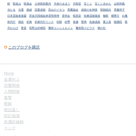
師
呪道山
呪鬼会
土俗呪術案内
天使のまほう
天呪堂
宝くじ
宝くじ当せん
山田和義
当たる
当選
復縁
恋愛成就
恐山のイタコ
悪魔協会
成就の女神様
我独槙坊
斉藤和子
日本霊能者連盟
昇抜天閲感如来雲明再憎
晋明会
暗黒堂
桔梗流陰陽道
極呪
橘尊行
白魔
術代行
相談
祈祷
祈祷代行リンク
祈願
紗季
老舗
聖鳴
良縁成就
藁人形
陰陽院
餅
月わらび
香苗
高野山祈祷院
魔術コンシェルジュ
魔術団メビウス
鴉の社
このブログを購読
Home
金運向上
恋愛関係
人間関係
復讐
呪殺
呪詛返し
対応地域
所属祈祷師
リンク