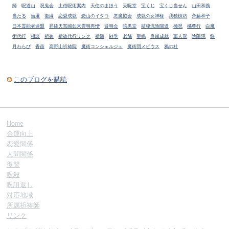
師
呪道山
呪鬼会
土俗呪術案内
天使のまほう
天呪堂
宝くじ
宝くじ当せん
山田和義
当たる
当選
復縁
恋愛成就
恐山のイタコ
悪魔協会
成就の女神様
我独槙坊
斉藤和子
日本霊能者連盟
昇抜天閲感如来雲明再憎
晋明会
暗黒堂
桔梗流陰陽道
極呪
橘尊行
白魔
術代行
相談
祈祷
祈祷代行リンク
祈願
紗季
老舗
聖鳴
良縁成就
藁人形
陰陽院
餅
月わらび
香苗
高野山祈祷院
魔術コンシェルジュ
魔術団メビウス
鴉の社
このブログを購読
Home
金運向上
恋愛関係
人間関係
復讐
呪殺
呪詛返し
対応地域
所属祈祷師
リンク