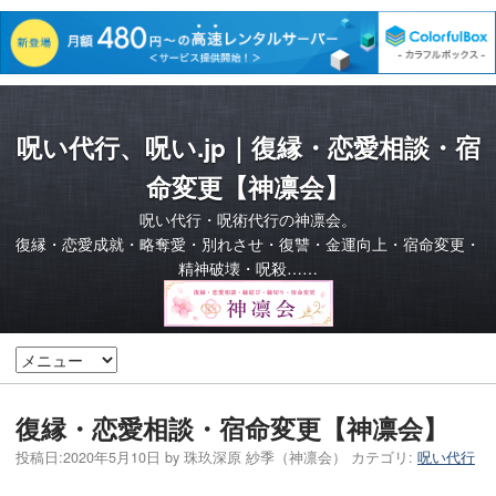
呪い代行、呪い.jp｜復縁・恋愛相談・宿
命変更【神凛会】
呪い代行・呪術代行の神凛会。
復縁・恋愛成就・略奪愛・別れさせ・復讐・金運向上・宿命変更・
精神破壊・呪殺……
復縁・恋愛相談・宿命変更【神凛会】
投稿日:
2020年5月10日
by
珠玖深原 紗季（神凛会）
カテゴリ:
呪い代行