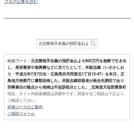
ブログ記事を読む
検索ワード：
元交際相手名義の預貯金およそ800万円を無断で引き出
し、美容整形や遊興費などに充てたとして、井阪志織（いさかしお
り・平成元年7月7日生・広島県呉市阿賀北1丁目12-47）を本日、広
島地方検察庁に書類送検した。井阪志織容疑者が統合失調症であり
刑事責任の観点から地検は不起訴処分とした。_北海道天塩郡豊富町
現在、サイト内検索機能は調整中です。関連するご相談は下記より
ご確認ください。
祈祷コースのご案内
ご相談フォーム