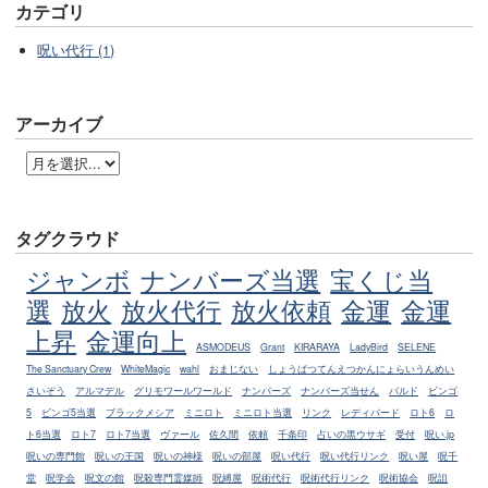
カテゴリ
呪い代行 (1)
アーカイブ
タグクラウド
ジャンボ
ナンバーズ当選
宝くじ当
選
放火
放火代行
放火依頼
金運
金運
上昇
金運向上
ASMODEUS
Grant
KIRARAYA
LadyBird
SELENE
The Sanctuary Crew
WhiteMagic
wahl
おまじない
しょうばつてんえつかんにょらいうんめい
さいぞう
アルマデル
グリモワールワールド
ナンバーズ
ナンバーズ当せん
バルド
ビンゴ
5
ビンゴ5当選
ブラックメシア
ミニロト
ミニロト当選
リンク
レディバード
ロト6
ロ
ト6当選
ロト7
ロト7当選
ヴァール
佐久間
依頼
千条印
占いの黒ウサギ
受付
呪い.jp
呪いの専門館
呪いの王国
呪いの神様
呪いの部屋
呪い代行
呪い代行リンク
呪い屋
呪千
堂
呪学会
呪文の館
呪殺専門霊媒師
呪縛屋
呪術代行
呪術代行リンク
呪術協会
呪詛