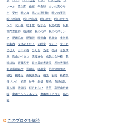
ド
ロト6
ロト6当選
ロト7
ロト7当選
ヴ
ァール
佐久間
依頼
千条印
占いの黒ウサ
ギ
受付
呪い.jp
呪いの専門館
呪いの王国
呪いの神様
呪いの部屋
呪い代行
呪い代行リ
ンク
呪い屋
呪千堂
呪学会
呪文の館
呪殺
専門霊媒師
呪縛屋
呪術代行
呪術代行リン
ク
呪術協会
呪詛師
呪道山
呪鬼会
土俗呪
術案内
天使のまほう
天呪堂
宝くじ
宝くじ
当せん
山田和義
当たる
当選
復縁
恋愛成
就
恐山のイタコ
悪魔協会
成就の女神様
我
独槙坊
斉藤和子
日本霊能者連盟
昇抜天閲感
如来雲明再憎
晋明会
暗黒堂
桔梗流陰陽道
極呪
橘尊行
白魔術代行
相談
祈祷
祈祷代
行リンク
祈願
紗季
老舗
聖鳴
良縁成就
藁人形
陰陽院
餅月わらび
香苗
高野山祈祷
院
魔術コンシェルジュ
魔術団メビウス
鴉の
社
このブログを購読