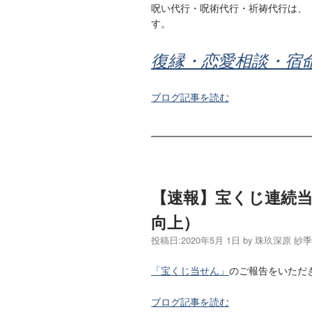
呪い代行・呪術代行・祈祷代行は、
す。
復縁・恋愛相談・宿
ブログ記事を読む
【速報】宝くじ連続
向上）
投稿日:
2020年5月 1日
by
珠玖深原 紗
「宝くじ当せん」
のご報告をいただ
ブログ記事を読む