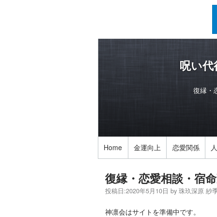
呪い代
復縁・
Home
金運向上
恋愛関係
復縁・恋愛相談・宿命
投稿日:
2020年5月10日
by
珠玖深原 紗
神凛会はサイトを準備中です。