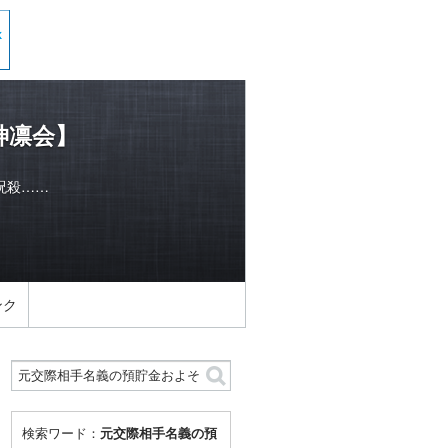
神凛会】
呪殺……
ンク
検索ワード：
元交際相手名義の預