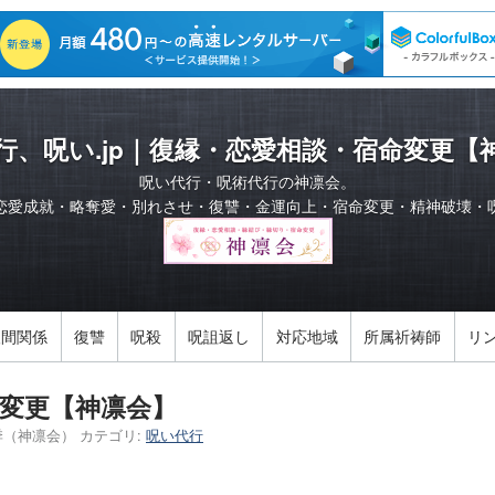
行、呪い.jp｜復縁・恋愛相談・宿命変更【
呪い代行・呪術代行の神凛会。
恋愛成就・略奪愛・別れさせ・復讐・金運向上・宿命変更・精神破壊・
人間関係
復讐
呪殺
呪詛返し
対応地域
所属祈祷師
リ
変更【神凛会】
季（神凛会）
カテゴリ:
呪い代行