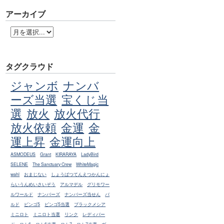
アーカイブ
タグクラウド
ジャンボ
ナンバ
ーズ当選
宝くじ当
選
放火
放火代行
放火依頼
金運
金
運上昇
金運向上
ASMODEUS
Grant
KIRARAYA
LadyBird
SELENE
The Sanctuary Crew
WhiteMagic
wahl
おまじない
しょうばつてんえつかんにょ
らいうんめいさいぞう
アルマデル
グリモワー
ルワールド
ナンバーズ
ナンバーズ当せん
バ
ルド
ビンゴ5
ビンゴ5当選
ブラックメシア
ミニロト
ミニロト当選
リンク
レディバー