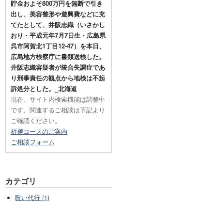
貯金およそ800万円を無断で引き
出し、美容整形や遊興費などに充
てたとして、井阪志織（いさかし
おり・平成元年7月7日生・広島県
呉市阿賀北1丁目12-47）を本日、
広島地方検察庁に書類送検した。
井阪志織容疑者が統合失調症であ
り刑事責任の観点から地検は不起
訴処分とした。_北海道
現在、サイト内検索機能は調整中
です。関連するご相談は下記より
ご確認ください。
祈祷コースのご案内
ご相談フォーム
カテゴリ
呪い代行 (1)