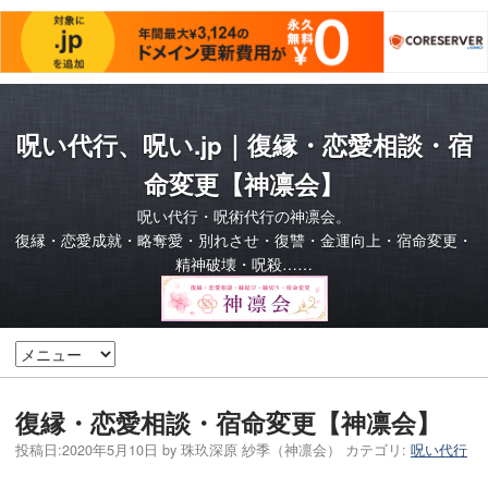
呪い代行、呪い.jp｜復縁・恋愛相談・宿
命変更【神凛会】
呪い代行・呪術代行の神凛会。
復縁・恋愛成就・略奪愛・別れさせ・復讐・金運向上・宿命変更・
精神破壊・呪殺……
復縁・恋愛相談・宿命変更【神凛会】
投稿日:
2020年5月10日
by
珠玖深原 紗季（神凛会）
カテゴリ:
呪い代行