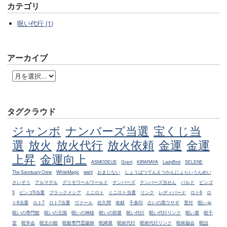
カテゴリ
呪い代行 (1)
アーカイブ
タグクラウド
ジャンボ
ナンバーズ当選
宝くじ当
選
放火
放火代行
放火依頼
金運
金運
上昇
金運向上
ASMODEUS
Grant
KIRARAYA
LadyBird
SELENE
The Sanctuary Crew
WhiteMagic
wahl
おまじない
しょうばつてんえつかんにょらいうんめい
さいぞう
アルマデル
グリモワールワールド
ナンバーズ
ナンバーズ当せん
バルド
ビンゴ
5
ビンゴ5当選
ブラックメシア
ミニロト
ミニロト当選
リンク
レディバード
ロト6
ロ
ト6当選
ロト7
ロト7当選
ヴァール
佐久間
依頼
千条印
占いの黒ウサギ
受付
呪い.jp
呪いの専門館
呪いの王国
呪いの神様
呪いの部屋
呪い代行
呪い代行リンク
呪い屋
呪千
堂
呪学会
呪文の館
呪殺専門霊媒師
呪縛屋
呪術代行
呪術代行リンク
呪術協会
呪詛