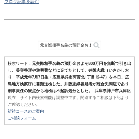
ブログ記事を読む
検索ワード：
元交際相手名義の預貯金およそ800万円を無断で引き出
し、美容整形や遊興費などに充てたとして、井阪志織（いさかしお
り・平成元年7月7日生・広島県呉市阿賀北1丁目12-47）を本日、広
島地方検察庁に書類送検した。井阪志織容疑者が統合失調症であり
刑事責任の観点から地検は不起訴処分とした。_兵庫県神戸市兵庫区
現在、サイト内検索機能は調整中です。関連するご相談は下記より
ご確認ください。
祈祷コースのご案内
ご相談フォーム