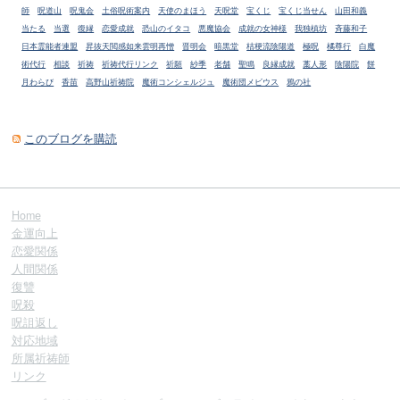
師
呪道山
呪鬼会
土俗呪術案内
天使のまほう
天呪堂
宝くじ
宝くじ当せん
山田和義
当たる
当選
復縁
恋愛成就
恐山のイタコ
悪魔協会
成就の女神様
我独槙坊
斉藤和子
日本霊能者連盟
昇抜天閲感如来雲明再憎
晋明会
暗黒堂
桔梗流陰陽道
極呪
橘尊行
白魔
術代行
相談
祈祷
祈祷代行リンク
祈願
紗季
老舗
聖鳴
良縁成就
藁人形
陰陽院
餅
月わらび
香苗
高野山祈祷院
魔術コンシェルジュ
魔術団メビウス
鴉の社
このブログを購読
Home
金運向上
恋愛関係
人間関係
復讐
呪殺
呪詛返し
対応地域
所属祈祷師
リンク