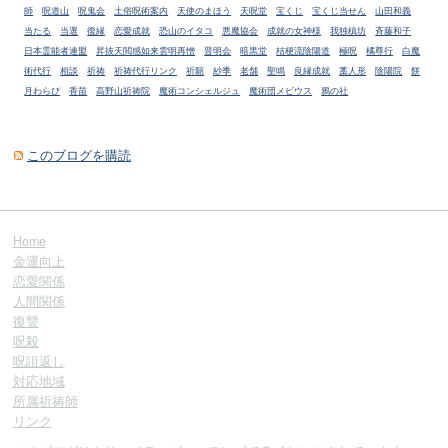
師
呪道山
呪鬼会
土俗呪術案内
天使のまほう
天呪堂
宝くじ
宝くじ当せん
山田和義
当たる
当選
復縁
恋愛成就
恐山のイタコ
悪魔協会
成就の女神様
我独槙坊
斉藤和子
日本霊能者連盟
昇抜天閲感如来雲明再憎
晋明会
暗黒堂
桔梗流陰陽道
極呪
橘尊行
白魔
術代行
相談
祈祷
祈祷代行リンク
祈願
紗季
老舗
聖鳴
良縁成就
藁人形
陰陽院
餅
月わらび
香苗
高野山祈祷院
魔術コンシェルジュ
魔術団メビウス
鴉の社
このブログを購読
Home
金運向上
恋愛関係
人間関係
復讐
呪殺
呪詛返し
対応地域
所属祈祷師
リンク