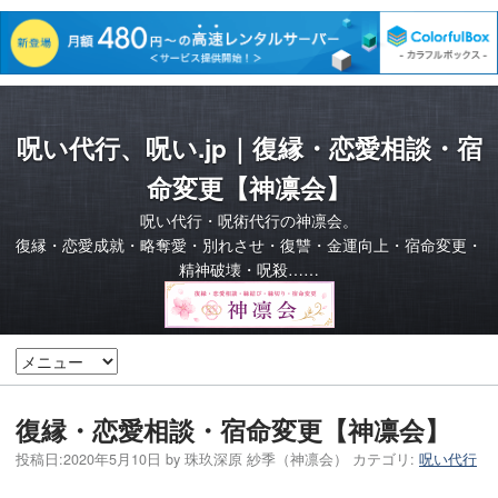
呪い代行、呪い.jp｜復縁・恋愛相談・宿
命変更【神凛会】
呪い代行・呪術代行の神凛会。
復縁・恋愛成就・略奪愛・別れさせ・復讐・金運向上・宿命変更・
精神破壊・呪殺……
復縁・恋愛相談・宿命変更【神凛会】
投稿日:
2020年5月10日
by
珠玖深原 紗季（神凛会）
カテゴリ:
呪い代行