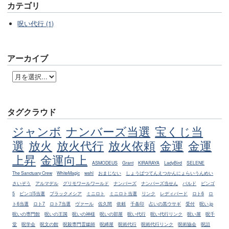
カテゴリ
呪い代行 (1)
アーカイブ
タグクラウド
ジャンボ
ナンバーズ当選
宝くじ当
選
放火
放火代行
放火依頼
金運
金運
上昇
金運向上
ASMODEUS
Grant
KIRARAYA
LadyBird
SELENE
The Sanctuary Crew
WhiteMagic
wahl
おまじない
しょうばつてんえつかんにょらいうんめい
さいぞう
アルマデル
グリモワールワールド
ナンバーズ
ナンバーズ当せん
バルド
ビンゴ
5
ビンゴ5当選
ブラックメシア
ミニロト
ミニロト当選
リンク
レディバード
ロト6
ロ
ト6当選
ロト7
ロト7当選
ヴァール
佐久間
依頼
千条印
占いの黒ウサギ
受付
呪い.jp
呪いの専門館
呪いの王国
呪いの神様
呪いの部屋
呪い代行
呪い代行リンク
呪い屋
呪千
堂
呪学会
呪文の館
呪殺専門霊媒師
呪縛屋
呪術代行
呪術代行リンク
呪術協会
呪詛