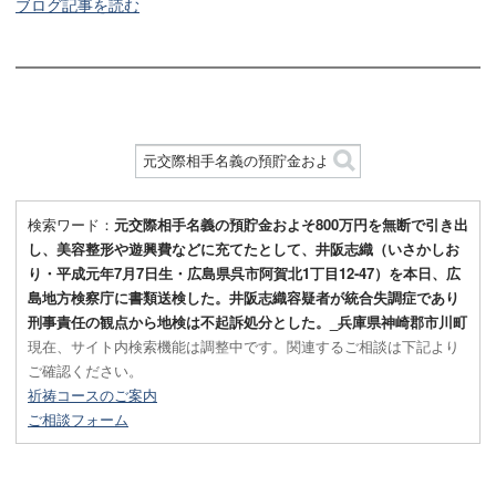
ブログ記事を読む
検索ワード：
元交際相手名義の預貯金およそ800万円を無断で引き出
し、美容整形や遊興費などに充てたとして、井阪志織（いさかしお
り・平成元年7月7日生・広島県呉市阿賀北1丁目12-47）を本日、広
島地方検察庁に書類送検した。井阪志織容疑者が統合失調症であり
刑事責任の観点から地検は不起訴処分とした。_兵庫県神崎郡市川町
現在、サイト内検索機能は調整中です。関連するご相談は下記より
ご確認ください。
祈祷コースのご案内
ご相談フォーム