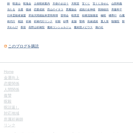
師
呪道山
呪鬼会
土俗呪術案内
天使のまほう
天呪堂
宝くじ
宝くじ当せん
山田和義
当たる
当選
復縁
恋愛成就
恐山のイタコ
悪魔協会
成就の女神様
我独槙坊
斉藤和子
日本霊能者連盟
昇抜天閲感如来雲明再憎
晋明会
暗黒堂
桔梗流陰陽道
極呪
橘尊行
白魔
術代行
相談
祈祷
祈祷代行リンク
祈願
紗季
老舗
聖鳴
良縁成就
藁人形
陰陽院
餅
月わらび
香苗
高野山祈祷院
魔術コンシェルジュ
魔術団メビウス
鴉の社
このブログを購読
Home
金運向上
恋愛関係
人間関係
復讐
呪殺
呪詛返し
対応地域
所属祈祷師
リンク