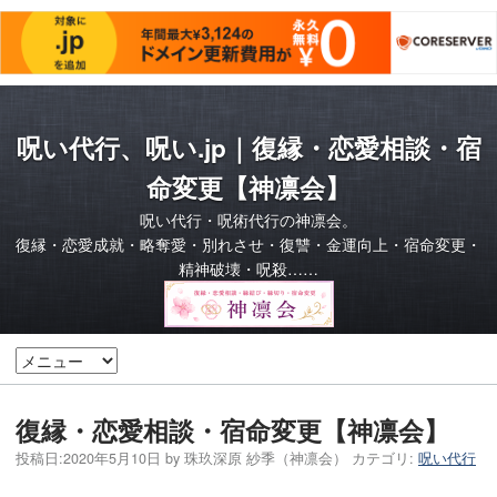
呪い代行、呪い.jp｜復縁・恋愛相談・宿
命変更【神凛会】
呪い代行・呪術代行の神凛会。
復縁・恋愛成就・略奪愛・別れさせ・復讐・金運向上・宿命変更・
精神破壊・呪殺……
復縁・恋愛相談・宿命変更【神凛会】
投稿日:
2020年5月10日
by
珠玖深原 紗季（神凛会）
カテゴリ:
呪い代行