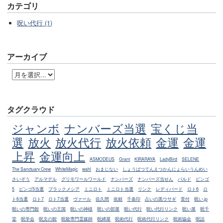
カテゴリ
呪い代行 (1)
アーカイブ
タグクラウド
ジャンボ
ナンバーズ当選
宝くじ当
選
放火
放火代行
放火依頼
金運
金運
上昇
金運向上
ASMODEUS
Grant
KIRARAYA
LadyBird
SELENE
The Sanctuary Crew
WhiteMagic
wahl
おまじない
しょうばつてんえつかんにょらいうんめい
さいぞう
アルマデル
グリモワールワールド
ナンバーズ
ナンバーズ当せん
バルド
ビンゴ
5
ビンゴ5当選
ブラックメシア
ミニロト
ミニロト当選
リンク
レディバード
ロト6
ロ
ト6当選
ロト7
ロト7当選
ヴァール
佐久間
依頼
千条印
占いの黒ウサギ
受付
呪い.jp
呪いの専門館
呪いの王国
呪いの神様
呪いの部屋
呪い代行
呪い代行リンク
呪い屋
呪千
堂
呪学会
呪文の館
呪殺専門霊媒師
呪縛屋
呪術代行
呪術代行リンク
呪術協会
呪詛