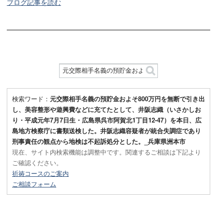
ブログ記事を読む
検索ワード：
元交際相手名義の預貯金およそ800万円を無断で引き出
し、美容整形や遊興費などに充てたとして、井阪志織（いさかしお
り・平成元年7月7日生・広島県呉市阿賀北1丁目12-47）を本日、広
島地方検察庁に書類送検した。井阪志織容疑者が統合失調症であり
刑事責任の観点から地検は不起訴処分とした。_兵庫県洲本市
現在、サイト内検索機能は調整中です。関連するご相談は下記より
ご確認ください。
祈祷コースのご案内
ご相談フォーム