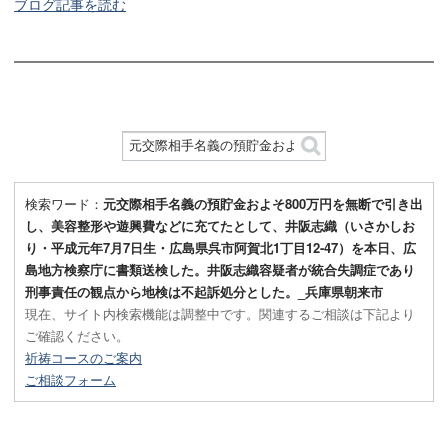
ブログ記事を読む
検索ワード：
元交際相手名義の預貯金およそ800万円を無断で引き出
し、美容整形や遊興費などに充てたとして、井阪志織（いさかしお
り・平成元年7月7日生・広島県呉市阿賀北1丁目12-47）を本日、広
島地方検察庁に書類送検した。井阪志織容疑者が統合失調症であり
刑事責任の観点から地検は不起訴処分とした。_兵庫県朝来市
現在、サイト内検索機能は調整中です。関連するご相談は下記より
ご確認ください。
祈祷コースのご案内
ご相談フォーム