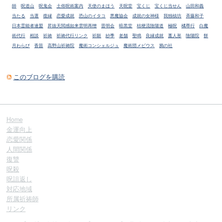
師
呪道山
呪鬼会
土俗呪術案内
天使のまほう
天呪堂
宝くじ
宝くじ当せん
山田和義
当たる
当選
復縁
恋愛成就
恐山のイタコ
悪魔協会
成就の女神様
我独槙坊
斉藤和子
日本霊能者連盟
昇抜天閲感如来雲明再憎
晋明会
暗黒堂
桔梗流陰陽道
極呪
橘尊行
白魔
術代行
相談
祈祷
祈祷代行リンク
祈願
紗季
老舗
聖鳴
良縁成就
藁人形
陰陽院
餅
月わらび
香苗
高野山祈祷院
魔術コンシェルジュ
魔術団メビウス
鴉の社
このブログを購読
Home
金運向上
恋愛関係
人間関係
復讐
呪殺
呪詛返し
対応地域
所属祈祷師
リンク