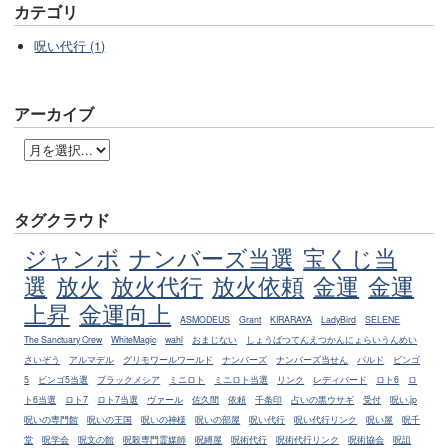
カテゴリ
呪い代行 (1)
アーカイブ
タグクラウド
ジャンボ
ナンバーズ当選
宝くじ当
選
放火
放火代行
放火依頼
金運
金運
上昇
金運向上
ASMODEUS
Grant
KIRARAYA
LadyBird
SELENE
The Sanctuary Crew
WhiteMagic
wahl
おまじない
しょうばつてんえつかんにょらいうんめい
さいぞう
アルマデル
グリモワールワールド
ナンバーズ
ナンバーズ当せん
バルド
ビンゴ
5
ビンゴ5当選
ブラックメシア
ミニロト
ミニロト当選
リンク
レディバード
ロト6
ロ
ト6当選
ロト7
ロト7当選
ヴァール
佐久間
依頼
千条印
占いの黒ウサギ
受付
呪い.jp
呪いの専門館
呪いの王国
呪いの神様
呪いの部屋
呪い代行
呪い代行リンク
呪い屋
呪千
堂
呪学会
呪文の館
呪殺専門霊媒師
呪縛屋
呪術代行
呪術代行リンク
呪術協会
呪詛