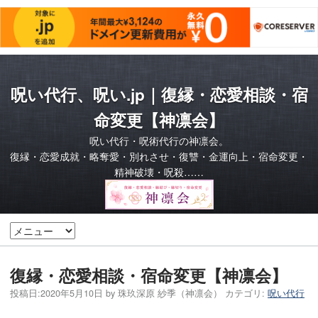
呪い代行、呪い.jp｜復縁・恋愛相談・宿
命変更【神凛会】
呪い代行・呪術代行の神凛会。
復縁・恋愛成就・略奪愛・別れさせ・復讐・金運向上・宿命変更・
精神破壊・呪殺……
復縁・恋愛相談・宿命変更【神凛会】
投稿日:
2020年5月10日
by
珠玖深原 紗季（神凛会）
カテゴリ:
呪い代行