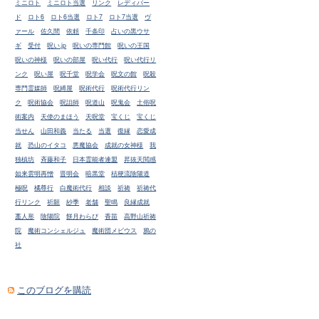
ミニロト
ミニロト当選
リンク
レディバー
ド
ロト6
ロト6当選
ロト7
ロト7当選
ヴ
ァール
佐久間
依頼
千条印
占いの黒ウサ
ギ
受付
呪い.jp
呪いの専門館
呪いの王国
呪いの神様
呪いの部屋
呪い代行
呪い代行リ
ンク
呪い屋
呪千堂
呪学会
呪文の館
呪殺
専門霊媒師
呪縛屋
呪術代行
呪術代行リン
ク
呪術協会
呪詛師
呪道山
呪鬼会
土俗呪
術案内
天使のまほう
天呪堂
宝くじ
宝くじ
当せん
山田和義
当たる
当選
復縁
恋愛成
就
恐山のイタコ
悪魔協会
成就の女神様
我
独槙坊
斉藤和子
日本霊能者連盟
昇抜天閲感
如来雲明再憎
晋明会
暗黒堂
桔梗流陰陽道
極呪
橘尊行
白魔術代行
相談
祈祷
祈祷代
行リンク
祈願
紗季
老舗
聖鳴
良縁成就
藁人形
陰陽院
餅月わらび
香苗
高野山祈祷
院
魔術コンシェルジュ
魔術団メビウス
鴉の
社
このブログを購読