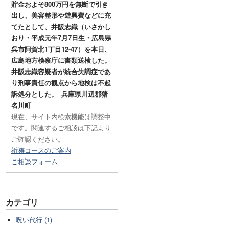
貯金およそ800万円を無断で引き
出し、美容整形や遊興費などに充
てたとして、井阪志織（いさかし
おり・平成元年7月7日生・広島県
呉市阿賀北1丁目12-47）を本日、
広島地方検察庁に書類送検した。
井阪志織容疑者が統合失調症であ
り刑事責任の観点から地検は不起
訴処分とした。_兵庫県川辺郡猪
名川町
現在、サイト内検索機能は調整中
です。関連するご相談は下記より
ご確認ください。
祈祷コースのご案内
ご相談フォーム
カテゴリ
呪い代行 (1)