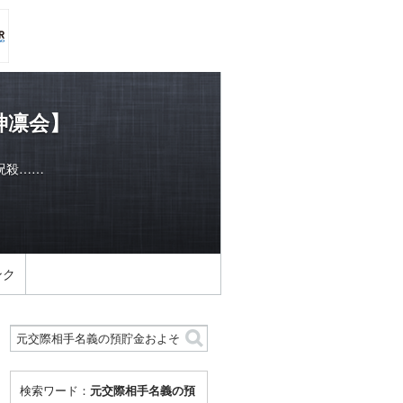
神凛会】
呪殺……
ンク
検索ワード：
元交際相手名義の預