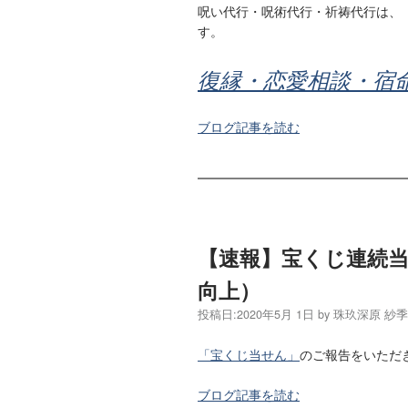
呪い代行・呪術代行・祈祷代行は、
す。
復縁・恋愛相談・宿
ブログ記事を読む
【速報】宝くじ連続
向上）
投稿日:
2020年5月 1日
by
珠玖深原 紗
「宝くじ当せん」
のご報告をいただ
ブログ記事を読む