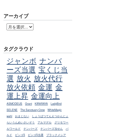
アーカイブ
タグクラウド
ジャンボ
ナンバ
ーズ当選
宝くじ当
選
放火
放火代行
放火依頼
金運
金
運上昇
金運向上
ASMODEUS
Grant
KIRARAYA
LadyBird
SELENE
The Sanctuary Crew
WhiteMagic
wahl
おまじない
しょうばつてんえつかんにょ
らいうんめいさいぞう
アルマデル
グリモワー
ルワールド
ナンバーズ
ナンバーズ当せん
バ
ルド
ビンゴ5
ビンゴ5当選
ブラックメシア