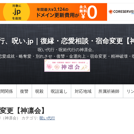
行、呪い.jp｜復縁・恋愛相談・宿命変更【
呪い代行・呪術代行の神凛会。
恋愛成就・略奪愛・別れさせ・復讐・金運向上・宿命変更・精神破壊・
人間関係
復讐
呪殺
呪詛返し
対応地域
所属祈祷師
リ
変更【神凛会】
季（神凛会）
カテゴリ:
呪い代行