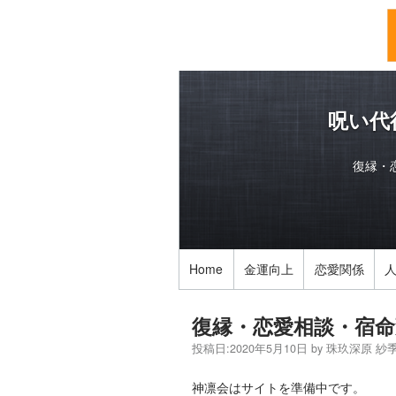
呪い代
復縁・
Home
金運向上
恋愛関係
復縁・恋愛相談・宿命
投稿日:
2020年5月10日
by
珠玖深原 紗
神凛会はサイトを準備中です。