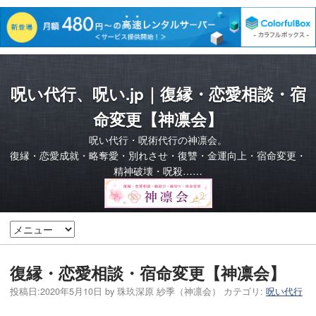
呪い代行、呪い.jp｜復縁・恋愛相談・宿
命変更【神凛会】
呪い代行・呪術代行の神凛会。
復縁・恋愛成就・略奪愛・別れさせ・復讐・金運向上・宿命変更・
精神破壊・呪殺……
復縁・恋愛相談・宿命変更【神凛会】
投稿日:
2020年5月10日
by
珠玖深原 紗季（神凛会）
カテゴリ:
呪い代行