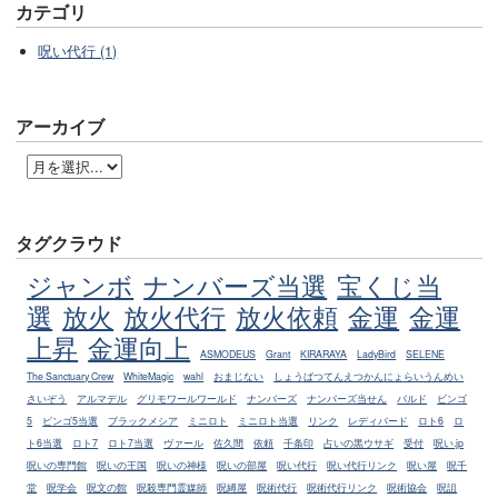
カテゴリ
呪い代行 (1)
アーカイブ
タグクラウド
ジャンボ
ナンバーズ当選
宝くじ当
選
放火
放火代行
放火依頼
金運
金運
上昇
金運向上
ASMODEUS
Grant
KIRARAYA
LadyBird
SELENE
The Sanctuary Crew
WhiteMagic
wahl
おまじない
しょうばつてんえつかんにょらいうんめい
さいぞう
アルマデル
グリモワールワールド
ナンバーズ
ナンバーズ当せん
バルド
ビンゴ
5
ビンゴ5当選
ブラックメシア
ミニロト
ミニロト当選
リンク
レディバード
ロト6
ロ
ト6当選
ロト7
ロト7当選
ヴァール
佐久間
依頼
千条印
占いの黒ウサギ
受付
呪い.jp
呪いの専門館
呪いの王国
呪いの神様
呪いの部屋
呪い代行
呪い代行リンク
呪い屋
呪千
堂
呪学会
呪文の館
呪殺専門霊媒師
呪縛屋
呪術代行
呪術代行リンク
呪術協会
呪詛