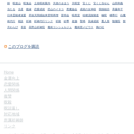
師
呪道山
呪鬼会
土俗呪術案内
天使のまほう
天呪堂
宝くじ
宝くじ当せん
山田和義
当たる
当選
復縁
恋愛成就
恐山のイタコ
悪魔協会
成就の女神様
我独槙坊
斉藤和子
日本霊能者連盟
昇抜天閲感如来雲明再憎
晋明会
暗黒堂
桔梗流陰陽道
極呪
橘尊行
白魔
術代行
相談
祈祷
祈祷代行リンク
祈願
紗季
老舗
聖鳴
良縁成就
藁人形
陰陽院
餅
月わらび
香苗
高野山祈祷院
魔術コンシェルジュ
魔術団メビウス
鴉の社
このブログを購読
Home
金運向上
恋愛関係
人間関係
復讐
呪殺
呪詛返し
対応地域
所属祈祷師
リンク