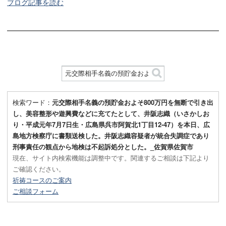
ブログ記事を読む
検索ワード：
元交際相手名義の預貯金およそ800万円を無断で引き出
し、美容整形や遊興費などに充てたとして、井阪志織（いさかしお
り・平成元年7月7日生・広島県呉市阿賀北1丁目12-47）を本日、広
島地方検察庁に書類送検した。井阪志織容疑者が統合失調症であり
刑事責任の観点から地検は不起訴処分とした。_佐賀県佐賀市
現在、サイト内検索機能は調整中です。関連するご相談は下記より
ご確認ください。
祈祷コースのご案内
ご相談フォーム