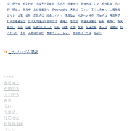
堂
呪学会
呪文の館
呪殺専門霊媒師
呪縛屋
呪術代行
呪術代行リンク
呪術協会
呪詛
師
呪道山
呪鬼会
土俗呪術案内
天使のまほう
天呪堂
宝くじ
宝くじ当せん
山田和義
当たる
当選
復縁
恋愛成就
恐山のイタコ
悪魔協会
成就の女神様
我独槙坊
斉藤和子
日本霊能者連盟
昇抜天閲感如来雲明再憎
晋明会
暗黒堂
桔梗流陰陽道
極呪
橘尊行
白魔
術代行
相談
祈祷
祈祷代行リンク
祈願
紗季
老舗
聖鳴
良縁成就
藁人形
陰陽院
餅
月わらび
香苗
高野山祈祷院
魔術コンシェルジュ
魔術団メビウス
鴉の社
このブログを購読
Home
金運向上
恋愛関係
人間関係
復讐
呪殺
呪詛返し
対応地域
所属祈祷師
リンク