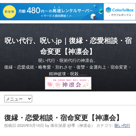
呪い代行、呪い.jp｜復縁・恋愛相談・宿
命変更【神凛会】
呪い代行・呪術代行の神凛会。
復縁・恋愛成就・略奪愛・別れさせ・復讐・金運向上・宿命変更・
精神破壊・呪殺……
復縁・恋愛相談・宿命変更【神凛会】
投稿日:
2020年5月10日
by
珠玖深原 紗季（神凛会）
カテゴリ:
呪い代行