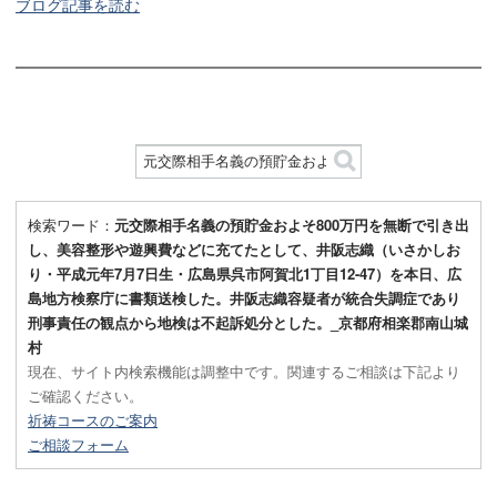
ブログ記事を読む
検索ワード：
元交際相手名義の預貯金およそ800万円を無断で引き出
し、美容整形や遊興費などに充てたとして、井阪志織（いさかしお
り・平成元年7月7日生・広島県呉市阿賀北1丁目12-47）を本日、広
島地方検察庁に書類送検した。井阪志織容疑者が統合失調症であり
刑事責任の観点から地検は不起訴処分とした。_京都府相楽郡南山城
村
現在、サイト内検索機能は調整中です。関連するご相談は下記より
ご確認ください。
祈祷コースのご案内
ご相談フォーム