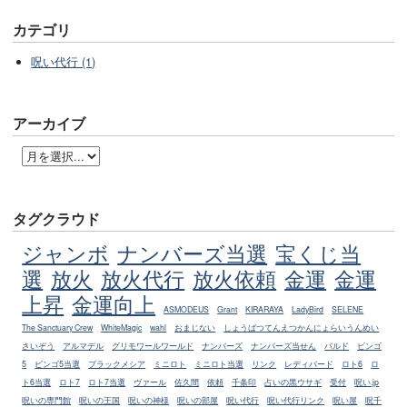
カテゴリ
呪い代行 (1)
アーカイブ
タグクラウド
ジャンボ
ナンバーズ当選
宝くじ当
選
放火
放火代行
放火依頼
金運
金運
上昇
金運向上
ASMODEUS
Grant
KIRARAYA
LadyBird
SELENE
The Sanctuary Crew
WhiteMagic
wahl
おまじない
しょうばつてんえつかんにょらいうんめい
さいぞう
アルマデル
グリモワールワールド
ナンバーズ
ナンバーズ当せん
バルド
ビンゴ
5
ビンゴ5当選
ブラックメシア
ミニロト
ミニロト当選
リンク
レディバード
ロト6
ロ
ト6当選
ロト7
ロト7当選
ヴァール
佐久間
依頼
千条印
占いの黒ウサギ
受付
呪い.jp
呪いの専門館
呪いの王国
呪いの神様
呪いの部屋
呪い代行
呪い代行リンク
呪い屋
呪千