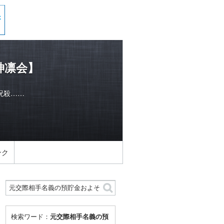
神凛会】
呪殺……
ンク
検索ワード：
元交際相手名義の預