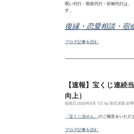
呪い代行・呪術代行・祈祷代行は、
す。
復縁・恋愛相談・宿
ブログ記事を読む
【速報】宝くじ連続
向上）
投稿日:
2020年5月 1日
by
珠玖深原 紗
「宝くじ当せん」
のご報告をいただ
ブログ記事を読む