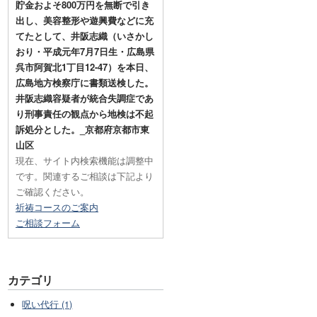
貯金およそ800万円を無断で引き
出し、美容整形や遊興費などに充
てたとして、井阪志織（いさかし
おり・平成元年7月7日生・広島県
呉市阿賀北1丁目12-47）を本日、
広島地方検察庁に書類送検した。
井阪志織容疑者が統合失調症であ
り刑事責任の観点から地検は不起
訴処分とした。_京都府京都市東
山区
現在、サイト内検索機能は調整中
です。関連するご相談は下記より
ご確認ください。
祈祷コースのご案内
ご相談フォーム
カテゴリ
呪い代行 (1)