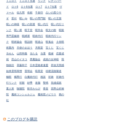
ミニロト
ミニロト当選
リンク
レディバー
ド
ロト6
ロト6当選
ロト7
ロト7当選
ヴ
ァール
佐久間
依頼
千条印
占いの黒ウサ
ギ
受付
呪い.jp
呪いの専門館
呪いの王国
呪いの神様
呪いの部屋
呪い代行
呪い代行リ
ンク
呪い屋
呪千堂
呪学会
呪文の館
呪殺
専門霊媒師
呪縛屋
呪術代行
呪術代行リン
ク
呪術協会
呪詛師
呪道山
呪鬼会
土俗呪
術案内
天使のまほう
天呪堂
宝くじ
宝くじ
当せん
山田和義
当たる
当選
復縁
恋愛成
就
恐山のイタコ
悪魔協会
成就の女神様
我
独槙坊
斉藤和子
日本霊能者連盟
昇抜天閲感
如来雲明再憎
晋明会
暗黒堂
桔梗流陰陽道
極呪
橘尊行
白魔術代行
相談
祈祷
祈祷代
行リンク
祈願
紗季
老舗
聖鳴
良縁成就
藁人形
陰陽院
餅月わらび
香苗
高野山祈祷
院
魔術コンシェルジュ
魔術団メビウス
鴉の
社
このブログを購読