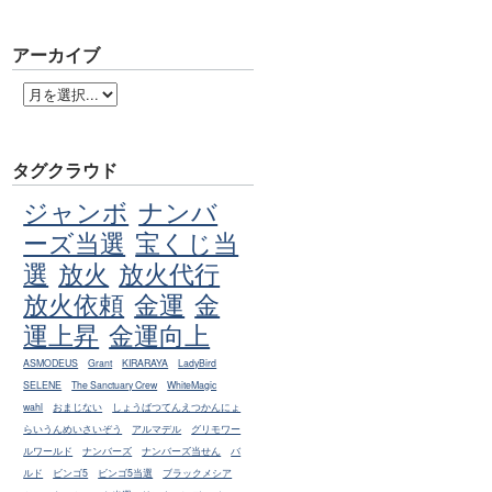
アーカイブ
タグクラウド
ジャンボ
ナンバ
ーズ当選
宝くじ当
選
放火
放火代行
放火依頼
金運
金
運上昇
金運向上
ASMODEUS
Grant
KIRARAYA
LadyBird
SELENE
The Sanctuary Crew
WhiteMagic
wahl
おまじない
しょうばつてんえつかんにょ
らいうんめいさいぞう
アルマデル
グリモワー
ルワールド
ナンバーズ
ナンバーズ当せん
バ
ルド
ビンゴ5
ビンゴ5当選
ブラックメシア