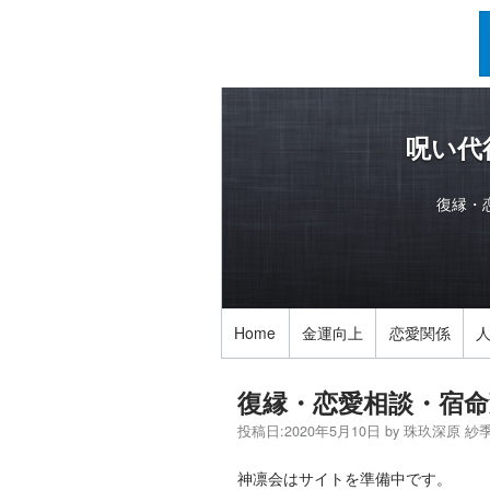
呪い代
復縁・
Home
金運向上
恋愛関係
復縁・恋愛相談・宿命
投稿日:
2020年5月10日
by
珠玖深原 紗
神凛会はサイトを準備中です。