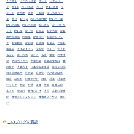
ミニロト
ミニロト当選
リンク
レディバー
ド
ロト6
ロト6当選
ロト7
ロト7当選
ヴ
ァール
佐久間
依頼
千条印
占いの黒ウサ
ギ
受付
呪い.jp
呪いの専門館
呪いの王国
呪いの神様
呪いの部屋
呪い代行
呪い代行リ
ンク
呪い屋
呪千堂
呪学会
呪文の館
呪殺
専門霊媒師
呪縛屋
呪術代行
呪術代行リン
ク
呪術協会
呪詛師
呪道山
呪鬼会
土俗呪
術案内
天使のまほう
天呪堂
宝くじ
宝くじ
当せん
山田和義
当たる
当選
復縁
恋愛成
就
恐山のイタコ
悪魔協会
成就の女神様
我
独槙坊
斉藤和子
日本霊能者連盟
昇抜天閲感
如来雲明再憎
晋明会
暗黒堂
桔梗流陰陽道
極呪
橘尊行
白魔術代行
相談
祈祷
祈祷代
行リンク
祈願
紗季
老舗
聖鳴
良縁成就
藁人形
陰陽院
餅月わらび
香苗
高野山祈祷
院
魔術コンシェルジュ
魔術団メビウス
鴉の
社
このブログを購読