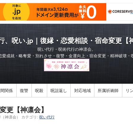
行、呪い.jp｜復縁・恋愛相談・宿命変更【
呪い代行・呪術代行の神凛会。
恋愛成就・略奪愛・別れさせ・復讐・金運向上・宿命変更・精神破壊・
人間関係
復讐
呪殺
呪詛返し
対応地域
所属祈祷師
リ
変更【神凛会】
季（神凛会）
カテゴリ:
呪い代行