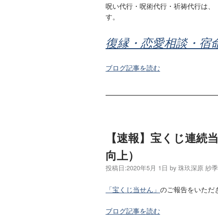
呪い代行・呪術代行・祈祷代行は、
す。
復縁・恋愛相談・宿
ブログ記事を読む
【速報】宝くじ連続
向上）
投稿日:
2020年5月 1日
by
珠玖深原 紗
「宝くじ当せん」
のご報告をいただ
ブログ記事を読む