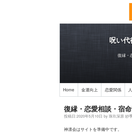
呪い代
復縁・
Home
金運向上
恋愛関係
復縁・恋愛相談・宿命
投稿日:
2020年5月10日
by
珠玖深原 紗
神凛会はサイトを準備中です。