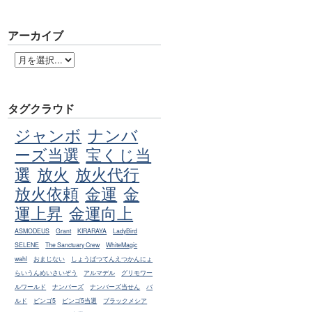
アーカイブ
タグクラウド
ジャンボ
ナンバ
ーズ当選
宝くじ当
選
放火
放火代行
放火依頼
金運
金
運上昇
金運向上
ASMODEUS
Grant
KIRARAYA
LadyBird
SELENE
The Sanctuary Crew
WhiteMagic
wahl
おまじない
しょうばつてんえつかんにょ
らいうんめいさいぞう
アルマデル
グリモワー
ルワールド
ナンバーズ
ナンバーズ当せん
バ
ルド
ビンゴ5
ビンゴ5当選
ブラックメシア