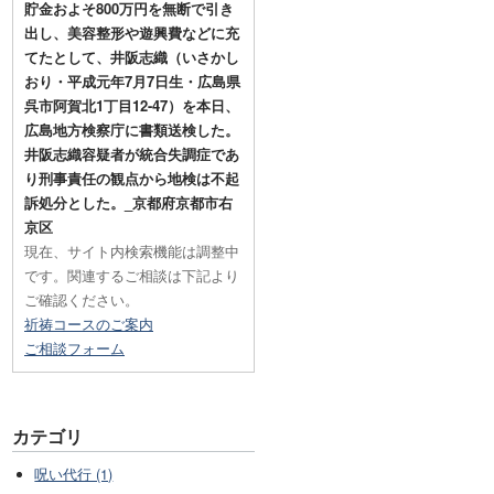
貯金およそ800万円を無断で引き
出し、美容整形や遊興費などに充
てたとして、井阪志織（いさかし
おり・平成元年7月7日生・広島県
呉市阿賀北1丁目12-47）を本日、
広島地方検察庁に書類送検した。
井阪志織容疑者が統合失調症であ
り刑事責任の観点から地検は不起
訴処分とした。_京都府京都市右
京区
現在、サイト内検索機能は調整中
です。関連するご相談は下記より
ご確認ください。
祈祷コースのご案内
ご相談フォーム
カテゴリ
呪い代行 (1)