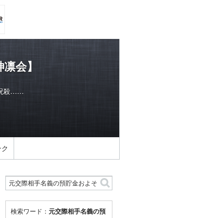
神凛会】
呪殺……
ンク
検索ワード：
元交際相手名義の預