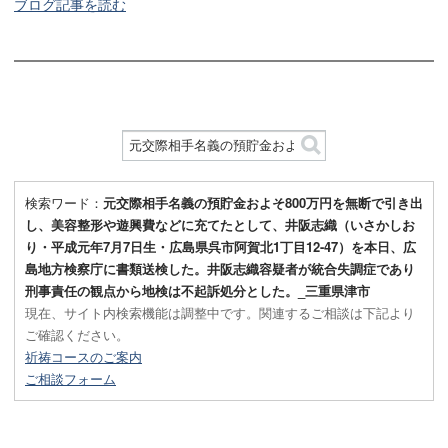
ブログ記事を読む
検索ワード：
元交際相手名義の預貯金およそ800万円を無断で引き出
し、美容整形や遊興費などに充てたとして、井阪志織（いさかしお
り・平成元年7月7日生・広島県呉市阿賀北1丁目12-47）を本日、広
島地方検察庁に書類送検した。井阪志織容疑者が統合失調症であり
刑事責任の観点から地検は不起訴処分とした。_三重県津市
現在、サイト内検索機能は調整中です。関連するご相談は下記より
ご確認ください。
祈祷コースのご案内
ご相談フォーム