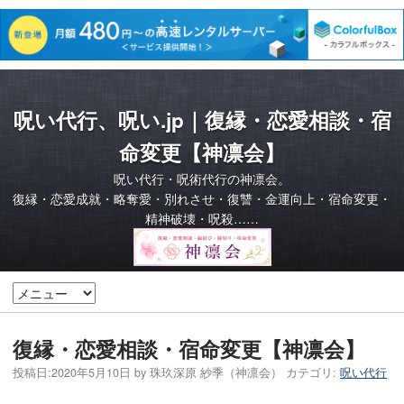
呪い代行、呪い.jp｜復縁・恋愛相談・宿
命変更【神凛会】
呪い代行・呪術代行の神凛会。
復縁・恋愛成就・略奪愛・別れさせ・復讐・金運向上・宿命変更・
精神破壊・呪殺……
復縁・恋愛相談・宿命変更【神凛会】
投稿日:
2020年5月10日
by
珠玖深原 紗季（神凛会）
カテゴリ:
呪い代行