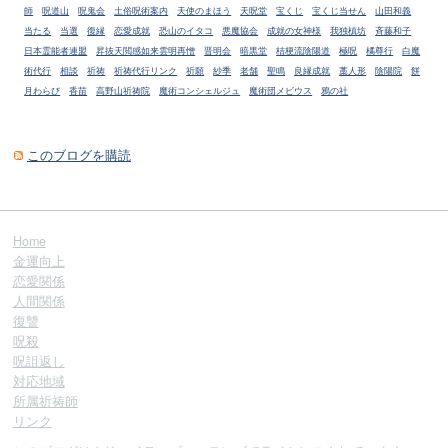
師
呪道山
呪鬼会
土俗呪術案内
天使のまほう
天呪堂
宝くじ
宝くじ当せん
山田和義
当たる
当選
復縁
恋愛成就
恐山のイタコ
悪魔協会
成就の女神様
我独槙坊
斉藤和子
日本霊能者連盟
昇抜天閲感如来雲明再憎
晋明会
暗黒堂
桔梗流陰陽道
極呪
橘尊行
白魔
術代行
相談
祈祷
祈祷代行リンク
祈願
紗季
老舗
聖鳴
良縁成就
藁人形
陰陽院
餅
月わらび
香苗
高野山祈祷院
魔術コンシェルジュ
魔術団メビウス
鴉の社
このブログを購読
Home
金運向上
恋愛関係
人間関係
復讐
呪殺
呪詛返し
対応地域
所属祈祷師
リンク