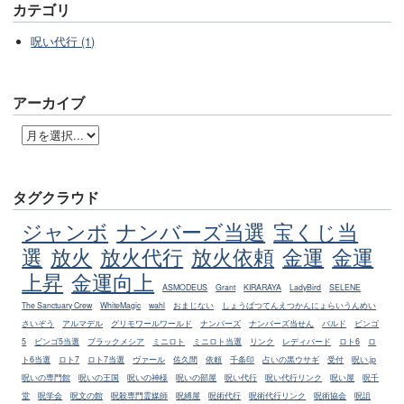
カテゴリ
呪い代行 (1)
アーカイブ
タグクラウド
ジャンボ
ナンバーズ当選
宝くじ当
選
放火
放火代行
放火依頼
金運
金運
上昇
金運向上
ASMODEUS
Grant
KIRARAYA
LadyBird
SELENE
The Sanctuary Crew
WhiteMagic
wahl
おまじない
しょうばつてんえつかんにょらいうんめい
さいぞう
アルマデル
グリモワールワールド
ナンバーズ
ナンバーズ当せん
バルド
ビンゴ
5
ビンゴ5当選
ブラックメシア
ミニロト
ミニロト当選
リンク
レディバード
ロト6
ロ
ト6当選
ロト7
ロト7当選
ヴァール
佐久間
依頼
千条印
占いの黒ウサギ
受付
呪い.jp
呪いの専門館
呪いの王国
呪いの神様
呪いの部屋
呪い代行
呪い代行リンク
呪い屋
呪千
堂
呪学会
呪文の館
呪殺専門霊媒師
呪縛屋
呪術代行
呪術代行リンク
呪術協会
呪詛